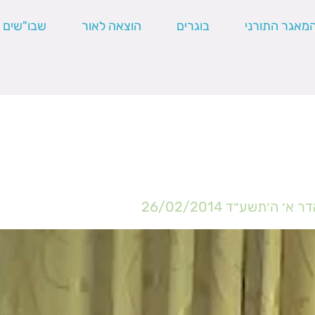
מאגר התורני
בוגרים
הוצאה לאור
שבו"שים
דר א׳ ה׳תשע״ד
26/02/2014