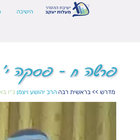
הישיבה
ה
פרשה ח – פסקה י'
מדרש
>>
בראשית רבה
הרב יהושע ויצמן
כ״ו בא
נגן
וידאו