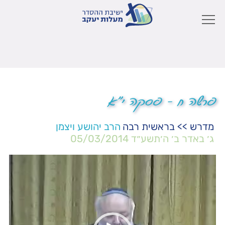
פרשה ח – פסקה י"א
מדרש
>>
בראשית רבה
הרב יהושע ויצמן
ג׳ באדר ב׳ ה׳תשע״ד
05/03/2014
נגן
וידאו