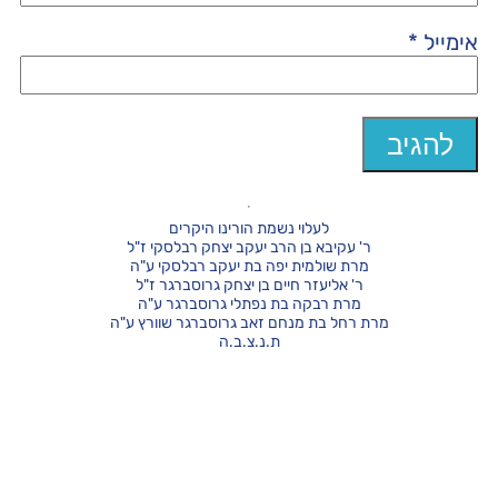
אימייל
*
לעלוי נשמת הורינו היקרים
ר' עקיבא בן הרב יעקב יצחק רבלסקי ז"ל
מרת שולמית יפה בת יעקב רבלסקי ע"ה
ר' אליעזר חיים בן יצחק גרוסברגר ז"ל
מרת רבקה בת נפתלי גרוסברגר ע"ה
מרת רחל בת מנחם זאב גרוסברגר שוורץ ע"ה
ת.נ.צ.ב.ה