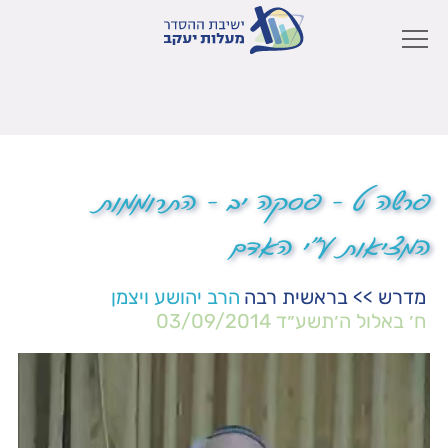
פרשה ט – פסקה יב – התרוממות
המציאות ע"י האדם
מדרש
>>
בראשית רבה
הרב יהושע ויצמן
ח׳ באלול ה׳תשע״ד
03/09/2014
נגן
וידאו