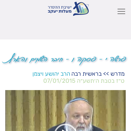
פרשה י – פסקה ו – חיבר השמים והארץ
מדרש
>>
בראשית רבה
הרב יהושע ויצמן
ט״ז בטבת ה׳תשע״ה
07/01/2015
נגן
וידאו