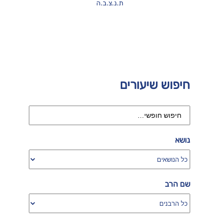
ת.נ.צ.ב.ה
חיפוש שיעורים
נושא
שם הרב