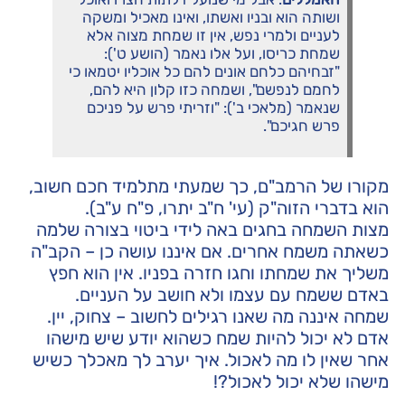
ושותה הוא ובניו ואשתו, ואינו מאכיל ומשקה
לעניים ולמרי נפש, אין זו שמחת מצוה אלא
שמחת כריסו, ועל אלו נאמר (הושע ט'):
"זבחיהם כלחם אונים להם כל אוכליו יטמאו כי
לחמם לנפשם", ושמחה כזו קלון היא להם,
שנאמר (מלאכי ב'): "וזריתי פרש על פניכם
פרש חגיכם".
מקורו של הרמב"ם, כך שמעתי מתלמיד חכם חשוב,
הוא בדברי הזוה"ק (עי' ח"ב יתרו, פ"ח ע"ב).
מצות השמחה בחגים באה לידי ביטוי בצורה שלמה
כשאתה משמח אחרים. אם איננו עושה כן – הקב"ה
משליך את שמחתו וחגו חזרה בפניו. אין הוא חפץ
באדם ששמח עם עצמו ולא חושב על העניים.
שמחה איננה מה שאנו רגילים לחשוב – צחוק, יין.
אדם לא יכול להיות שמח כשהוא יודע שיש מישהו
אחר שאין לו מה לאכול. איך יערב לך מאכלך כשיש
מישהו שלא יכול לאכול?!