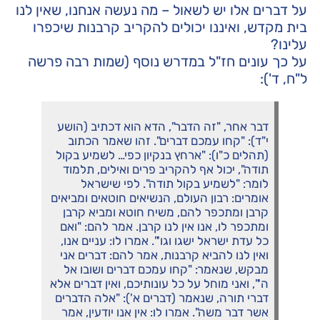
על דברים אלו יש לשאול – מה נעשה אנחנו, שאין לנו
בית מקדש, ואיננו יכולים להקריב קרבנות שיכפרו
עלינו?
על כך עונים חז"ל במדרש נוסף (שמות רבה פרשה
ל"ח, ד'):
דבר אחר, "זה הדבר", הדא הוא דכתיב (הושע
י"ד): "קחו עמכם דברים". זהו שאמר הכתוב
(תהלים כ"ו): "ארחץ בנקיון כפי… לשמיע בקול
תודה", יכול אף להקריב פרים ואילים, תלמוד
לומר: "לשמיע בקול תודה". לפי שישראל
אומרים: רבון העולם, הנשיאים חוטאים ומביאים
קרבן ומתכפר להם, משיח חוטא ומביא קרבן
ומתכפר לו, אנו אין לנו קרבן. אמר להם: "ואם
כל עדת ישראל ישגו וגו'". אמרו לו: עניים אנו,
ואין לנו להביא קרבנות, אמר להם: דברים אני
מבקש, שנאמר: "קחו עמכם דברים ושובו אל
ה'", ואני מוחל על כל עונותיכם, ואין דברים אלא
דברי תורה, שנאמר (דברים א'): "אלה הדברים
אשר דבר משה". אמרו לו: אין אנו יודעין, אמר