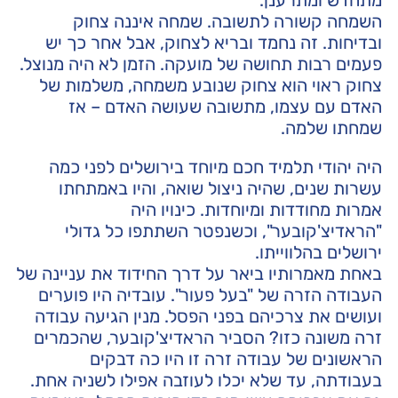
מתחדש ומתרענן.
השמחה קשורה לתשובה. שמחה איננה צחוק
ובדיחות. זה נחמד ובריא לצחוק, אבל אחר כך יש
פעמים רבות תחושה של מועקה. הזמן לא היה מנוצל.
צחוק ראוי הוא צחוק שנובע משמחה, משלמות של
האדם עם עצמו, מתשובה שעושה האדם – אז
שמחתו שלמה.
היה יהודי תלמיד חכם מיוחד בירושלים לפני כמה
עשרות שנים, שהיה ניצול שואה, והיו באמתחתו
אמרות מחודדות ומיוחדות. כינויו היה
"הראדיצ'קובער", וכשנפטר השתתפו כל גדולי
ירושלים בהלווייתו.
באחת מאמרותיו ביאר על דרך החידוד את עניינה של
העבודה הזרה של "בעל פעור". עובדיה היו פוערים
ועושים את צרכיהם בפני הפסל. מנין הגיעה עבודה
זרה משונה כזו? הסביר הראדיצ'קובער, שהכמרים
הראשונים של עבודה זרה זו היו כה דבקים
בעבודתה, עד שלא יכלו לעוזבה אפילו לשניה אחת.