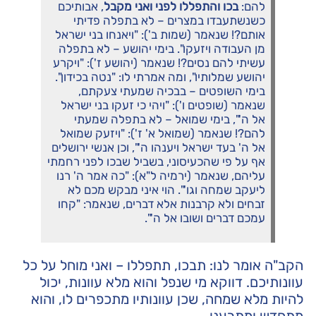
להם:
בכו והתפללו לפני ואני מקבל
, אבותיכם
כשנשתעבדו במצרים – לא בתפלה פדיתי
אותם?! שנאמר (שמות ב'): "ויאנחו בני ישראל
מן העבודה ויזעקו". בימי יהושע – לא בתפלה
עשיתי להם נסים?! שנאמר (יהושע ז'): "ויקרע
יהושע שמלותיו", ומה אמרתי לו: "נטה בכידון".
בימי השופטים – בבכיה שמעתי צעקתם,
שנאמר (שופטים ו'): "ויהי כי זעקו בני ישראל
אל ה'", בימי שמואל – לא בתפלה שמעתי
להם?! שנאמר (שמואל א' ז'): "ויזעק שמואל
אל ה' בעד ישראל ויענהו ה'", וכן אנשי ירושלים
אף על פי שהכעיסוני, בשביל שבכו לפני רחמתי
עליהם, שנאמר (ירמיה ל"א): "כה אמר ה' רנו
ליעקב שמחה וגו'". הוי איני מבקש מכם לא
זבחים ולא קרבנות אלא דברים, שנאמר: "קחו
עמכם דברים ושובו אל ה'".
הקב"ה אומר לנו: תבכו, תתפללו – ואני מוחל על כל
עוונותיכם. דווקא מי שנפל והוא מלא עוונות, יכול
להיות מלא שמחה, שכן עוונותיו מתכפרים לו, והוא