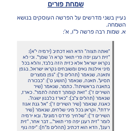
שמחת פורים
נעיין בשני מדרשים על הפרשה העוסקים בנושא
השמחה.
א. שמות רבה פרשה ל"ו, א':
"ואתה תצוה" הדא הוא דכתיב (ירמיה י"א):
"זית רענן יפה פרי תואר קרא ה' שמך". וכי לא
נקראו ישראל אלא כזית הזה בלבד, והלא בכל
מיני אילנות נאים ומשובחים נקראו ישראל, בגפן
ותאנה, שנאמר (תהלים פ'): "גפן ממצרים
תסיע". תאנה, שנאמר (הושע ט'): "כבכורה
בתאנה בראשיתה". כתמר, שנאמר (שיר
השירים ז'): "זאת קומתך דמתה לתמר". כארז,
שנאמר (תהלים צ"ב): "כארז בלבנון ישגה".
כאגוז, שנאמר (שיר השירים ז'): "אל גנת אגוז
ירדתי". וקראן בכל מיני שלחים, שנאמר (שיר
השירים ד'): "שלחיך פרדס רמונים". ובא ירמיה
לומר "זית רענן יפה פרי תואר"… דבר אחר, "זית
רענן", הדא הוא דכתיב (תהלים מ"ח): "יפה נוף