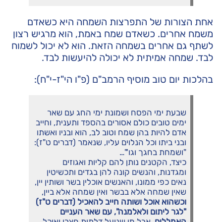
אחת הצורות של התפרצות השמחה היא כשאדם
משמח אחרים. כשאדם שמח באמת, הוא מרגיש רצון
לשתף גם אחרים בשמחה הזאת. הוא לא יכול לשמוח
לבד. שמחה אמיתית לא יכולה להיעשות לבד.
בהלכות יום טוב מוסיף הרמב"ם (פ"ו הי"ז-י"ח):
שבעת ימי הפסח ושמונת ימי החג עם שאר
ימים טובים כולם אסורים בהספד ותענית, וחייב
אדם להיות בהן שמח וטוב לב, הוא ובניו ואשתו
ובני ביתו וכל הנלוים עליו, שנאמר (דברים ט"ז):
"ושמחת בחגך וגו'"…
כיצד, הקטנים נותן להם קליות ואגוזים
ומגדנות, והנשים קונה להן בגדים ותכשיטין
נאים כפי ממונו, והאנשים אוכלין בשר ושותין יין,
שאין שמחה אלא בבשר ואין שמחה אלא ביין,
וכשהוא אוכל ושותה חייב להאכיל (דברים ט"ז)
"לגר ליתום ולאלמנה", עם שאר העניים
האמללים
. אבל מי שנועל דלתות חצרו ואוכל