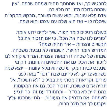
להרגיש כך, ואז שמחתך תהיה שמחה שלמה. "אין
שמחה גדולה מזו". זה תלוי בנו.
אדם מלא עוונות, והוא עושה תשובה, מבקש מהקב"ה
שיסלח לו – ואז הוא שלם עם עצמו והוא שמח.
בעולם רגילים לומר הפוך. שיר ילדים ידוע אומר:
"פורים לנו שכח את הכל". כי אם תזכור את כל
הקשיים והצרות – איך תהיה שמח?
המדרש אומר ההיפך. השמחה לא נובעת משכחה.
שמחה של שכחה זו רמאות עצמית. המדרש קורא לנו
לזכור את הכל, גם את החטאים והעוונות. רק מי
שנכנס לבית המקדש כשהוא מלא עוונות – יוצא שמח
כשהוא צדיק. לא לחינם שבת "זכור" באה לפני
פורים, וקריאתה מסתיימת במילים "לא תשכח". אל
תהיה אדם ששוכח, תזכור הכל, גם את המקומות
בהם היית לא בסדר – ותתמודד עם זה. כך תגיע
לשמחה. אם תדחיק את העוונות – הם ישתלטו עליך
ויקבעו לך את מצב הרוח.