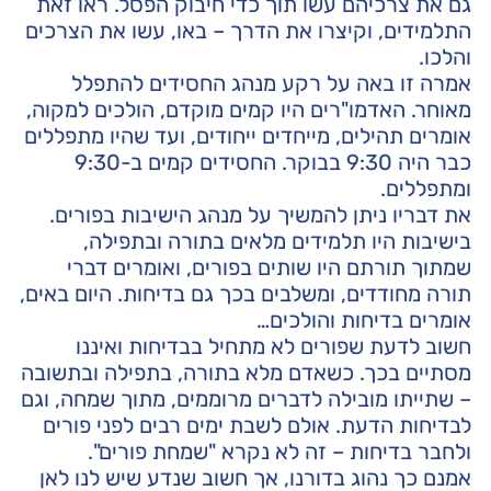
גם את צרכיהם עשו תוך כדי חיבוק הפסל. ראו זאת
התלמידים, וקיצרו את הדרך – באו, עשו את הצרכים
והלכו.
אמרה זו באה על רקע מנהג החסידים להתפלל
מאוחר. האדמו"רים היו קמים מוקדם, הולכים למקוה,
אומרים תהילים, מייחדים ייחודים, ועד שהיו מתפללים
כבר היה 9:30 בבוקר. החסידים קמים ב-9:30
ומתפללים.
את דבריו ניתן להמשיך על מנהג הישיבות בפורים.
בישיבות היו תלמידים מלאים בתורה ובתפילה,
שמתוך תורתם היו שותים בפורים, ואומרים דברי
תורה מחודדים, ומשלבים בכך גם בדיחות. היום באים,
אומרים בדיחות והולכים…
חשוב לדעת שפורים לא מתחיל בבדיחות ואיננו
מסתיים בכך. כשאדם מלא בתורה, בתפילה ובתשובה
– שתייתו מובילה לדברים מרוממים, מתוך שמחה, וגם
לבדיחות הדעת. אולם לשבת ימים רבים לפני פורים
ולחבר בדיחות – זה לא נקרא "שמחת פורים".
אמנם כך נהוג בדורנו, אך חשוב שנדע שיש לנו לאן