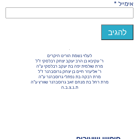
אימייל
*
לעלוי נשמת הורינו היקרים
ר' עקיבא בן הרב יעקב יצחק רבלסקי ז"ל
מרת שולמית יפה בת יעקב רבלסקי ע"ה
ר' אליעזר חיים בן יצחק גרוסברגר ז"ל
מרת רבקה בת נפתלי גרוסברגר ע"ה
מרת רחל בת מנחם זאב גרוסברגר שוורץ ע"ה
ת.נ.צ.ב.ה