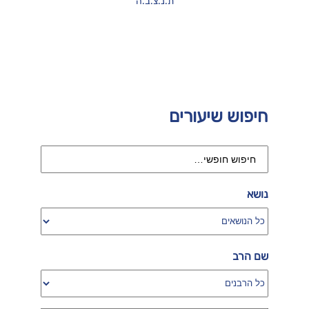
ת.נ.צ.ב.ה
חיפוש שיעורים
נושא
שם הרב