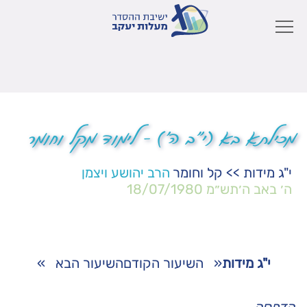
מכילתא בא (י"ב ה') – לימוד מקל וחומר
י"ג מידות
>>
קל וחומר
הרב יהושע ויצמן
ה׳ באב ה׳תש״מ
18/07/1980
י"ג מידות
«
השיעור הקודם
השיעור הבא
»