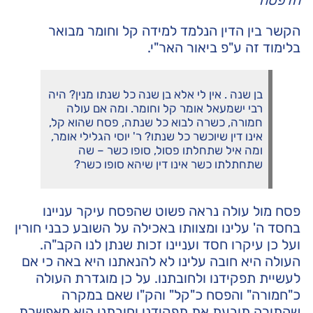
הדפסה
הקשר בין הדין הנלמד למידה קל וחומר מבואר
בלימוד זה ע"פ
ביאור האר"י
.
בן שנה . אין לי אלא בן שנה כל שנתו מנין? היה
רבי ישמעאל אומר קל וחומר. ומה אם עולה
חמורה, כשרה לבוא כל שנתה, פסח שהוא קל,
אינו דין שיוכשר כל שנתו? ר' יוסי הגלילי אומר,
ומה איל שתחלתו פסול, סופו כשר – שה
שתחתלתו כשר אינו דין שיהא סופו כשר?
פסח מול עולה נראה פשוט שהפסח עיקר עניינו
בחסד ה' עלינו ומצוותו באכילה על השובע כבני חורין
ועל כן עיקרו חסד ועניינו זכות שנתן לנו הקב"ה.
העולה היא חובה עלינו לא להנאתנו היא באה כי אם
לעשיית תפקידנו ולחובתנו. על כן מוגדרת העולה
כ"חמורה" והפסח כ"קל" והק"ו שאם במקרה
שהתורה תובעת את תפקידנו וחובתנו היא מאפשרת