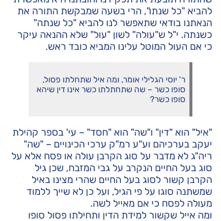
להביא "כל שנתו", הרי בשעה שמבקשת התורה את
הנאתנו בודאי שתאפשר לנו להביא "כל שנתה"
כשנתה. י"ל ש"עולה" לשון "עול" שלא ההנאה עיקר
כי אם העול המוטל עלינו המביא כובד ראש.
ר' יוסי הגלילי אומר, ומה איל שתחלתו פסול,
סופו כשר – שה שתחתלתו כשר אינו דין שיהא
סופו כשר?
"איל" הוא "דין" ו"שה" הוא "חסד" – עי' בספר קהילת
יעקב בערכיהם וע"ע רמ"ק ערכי הכינויים – "שה"
ריה"ג לא מדבר על סוג הקרבן עולה או פסח אלא על
סוג בעל החיים הנקרב על גבי המזבח, שכן גיל
הקרבן קשור לסוג בעל החיים שהרי מצינו באיל
שמשתנה סוגו על פי הגיל, ועל כן לא שייך ללמוד
מעולה לפסח כי אם מאייל לשה.
ומה אייל שקשור למידת הדין ותחילתו פסול סופו