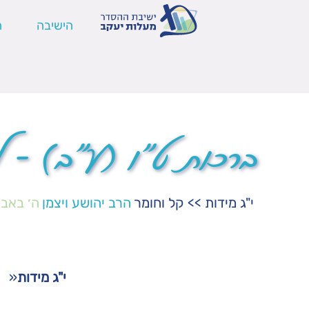
הישיבה
ה
ברכות ט"ו (ע"ב) – ל
י"ג מידות
>>
קל וחומר
הרב יהושע ויצמן
ה׳ באב
י"ג מידות
«