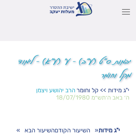
יבמות ס"ט (ע"ב) – ע' (ע"א) – לימוד
מקל וחומר
י"ג מידות
>>
קל וחומר
הרב יהושע ויצמן
ה׳ באב ה׳תש״מ
18/07/1980
י"ג מידות
«
השיעור הקודם
השיעור הבא
»