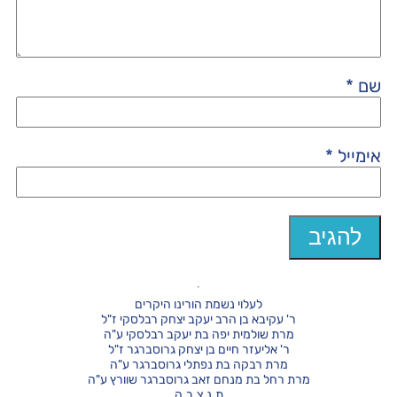
שם
*
אימייל
*
לעלוי נשמת הורינו היקרים
ר' עקיבא בן הרב יעקב יצחק רבלסקי ז"ל
מרת שולמית יפה בת יעקב רבלסקי ע"ה
ר' אליעזר חיים בן יצחק גרוסברגר ז"ל
מרת רבקה בת נפתלי גרוסברגר ע"ה
מרת רחל בת מנחם זאב גרוסברגר שוורץ ע"ה
ת.נ.צ.ב.ה