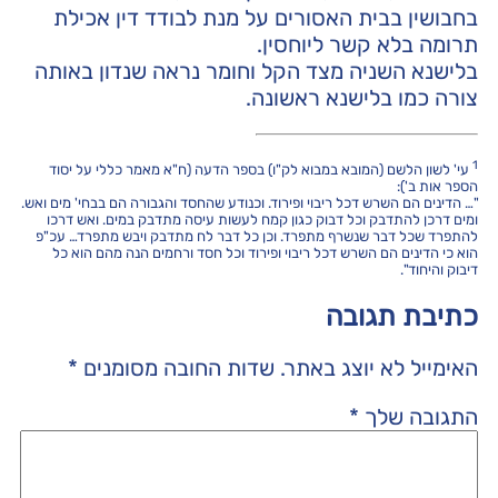
בחבושין בבית האסורים על מנת לבודד דין אכילת
תרומה בלא קשר ליוחסין.
בלישנא השניה מצד הקל וחומר נראה שנדון באותה
צורה כמו בלישנא ראשונה.
1
עי' לשון הלשם (המובא במבוא לק"ו) בספר הדעה (ח"א מאמר כללי על יסוד
הספר אות ב'):
"… הדינים הם השרש דכל ריבוי ופירוד. וכנודע שהחסד והגבורה הם בבחי' מים ואש.
ומים דרכן להתדבק וכל דבוק כגון קמח לעשות עיסה מתדבק במים. ואש דרכו
להתפרד שכל דבר שנשרף מתפרד. וכן כל דבר לח מתדבק ויבש מתפרד… עכ"פ
הוא כי הדינים הם השרש דכל ריבוי ופירוד וכל חסד ורחמים הנה מהם הוא כל
דיבוק והיחוד".
כתיבת תגובה
האימייל לא יוצג באתר.
שדות החובה מסומנים
*
התגובה שלך
*