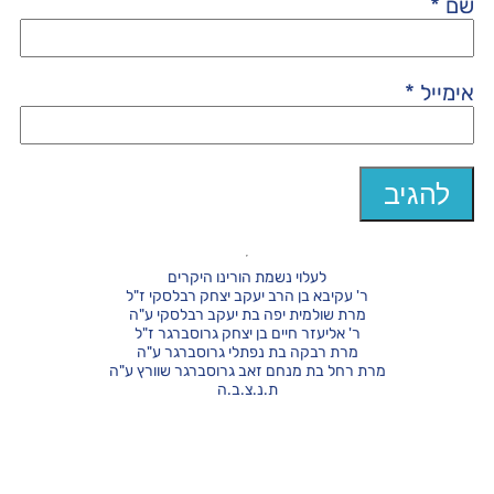
שם
*
אימייל
*
לעלוי נשמת הורינו היקרים
ר' עקיבא בן הרב יעקב יצחק רבלסקי ז"ל
מרת שולמית יפה בת יעקב רבלסקי ע"ה
ר' אליעזר חיים בן יצחק גרוסברגר ז"ל
מרת רבקה בת נפתלי גרוסברגר ע"ה
מרת רחל בת מנחם זאב גרוסברגר שוורץ ע"ה
ת.נ.צ.ב.ה