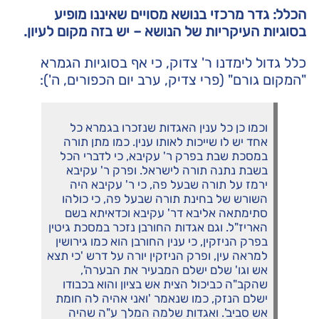
הכלל: גדר מרכזי בנושא מסויים שאיננו מופיע
בסוגיות העיקריות של הנושא – יש בזה מקום לעיון.
כלל גדול לימדנו ר' צדוק, כי אף בסוגיות הגמרא
"המקום גורם" (פרי צדיק, ערב יום הכפורים, ה'):
וכמו כן כל ענין האגדות שנזכרו בגמרא כל
אחד יש לו שייכות לאותו ענין. כמו מתן תורה
במסכת שבת בפרק ר' עקיבא, כי לדברי הכל
בשבת נתנה תורה לישראל. ופרק ר' עקיבא
ירמז על תורה שבעל פה, כי ר' עקיבא היה
השורש של בחינת תורה שבעל פה, כי כולהו
סתימתאה אליבא דר' עקיבא וכדאיתא בשם
האריז"ל. וגם אגדות החורבן נזכר במסכת גיטין
בפרק הניזקין, כי ענין החורבן הוא כמו גירושין
למראה עין, ופרק הניזקין יורה על דרש 'כי תצא
אש וגו' שלם ישלם המבעיר את הבערה',
שהקב"ה כביכול הצית אש בציון והוא בכבודו
ישלם הנזק, כמו שנאמר 'ואני אהיה לה חומת
אש סביב'. ואגדות שלמה המלך ע"ה שהיה