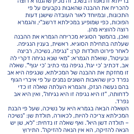
ברייתא זו נאמרה בשלב זה מכיון שהגמרא רוצה
להכריח את ההבנה שהאבות נקבעים על פי
התכונות, ובמיוחד לאור העובדה שישנן דעות
הפוכות, כפי שמופיע במכילתא דרשב"י, והגמרא
רוצה להוציא מהן.
ואכן, בהמשך הסוגיא מכריחה הגמרא את ההבנה
שעלתה בתחילת הסוגיא. ראשית, בענין הנגיפה.
לאחר פירוט תולדות קרן: "נגיפה, נשיכה, רביצה
ובעיטה", שואלת הגמרא: "מאי שנא נגיחה דקרי לה
אב, דכתיב 'כי יגח', נגיפה נמי כתיב 'כי יגוף'". שאלה
זו מחזקת את ההבנה של המכילתא, שנגיפה היא אב
נפרד כיון שהאבות השונים נמנים על פי איברי הגוף
בהם נעשה הנזק, והגמרא העלתה שאלה זו כדי
לדחותה, "זו היא נגיפה זו היא נגיחה", ואין היא אב
נפרד.
השאלה הבאה בגמרא היא על נשיכה, שעל פי הבנת
המכילתא צריכה להיות, לכאורה, תולדת שן: "נשיכה
– תולדה דשן היא". ואף שאלה זו נדחית: "לא, שן יש
הנאה להזיקה, הא אין הנאה להזיקה". התירוץ