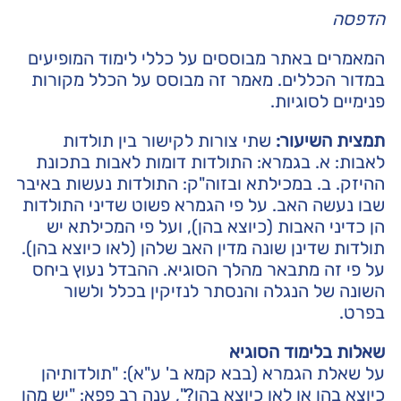
הדפסה
המאמרים באתר מבוססים על כללי לימוד המופיעים
במדור הכללים. מאמר זה מבוסס על הכלל
מקורות
פנימיים לסוגיות
.
תמצית השיעור:
שתי צורות לקישור בין תולדות
לאבות: א. בגמרא: התולדות דומות לאבות בתכונת
ההיזק. ב. במכילתא ובזוה"ק: התולדות נעשות באיבר
שבו נעשה האב. על פי הגמרא פשוט שדיני התולדות
הן כדיני האבות (כיוצא בהן), ועל פי המכילתא יש
תולדות שדינן שונה מדין האב שלהן (לאו כיוצא בהן).
על פי זה מתבאר מהלך הסוגיא. ההבדל נעוץ ביחס
השונה של הנגלה והנסתר לנזיקין בכלל ולשור
בפרט.
שאלות בלימוד הסוגיא
על שאלת הגמרא (בבא קמא ב' ע"א): "תולדותיהן
כיוצא בהן או לאו כיוצא בהן?", ענה רב פפא: "יש מהן