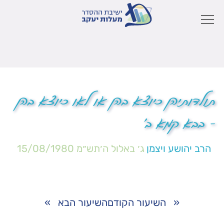
תולדותיהן כיוצא בהן או לאו כיוצא בהן
– בבא קמא ב'
הרב יהושע ויצמן
ג׳ באלול ה׳תש״מ
15/08/1980
«
השיעור הקודם
השיעור הבא
»