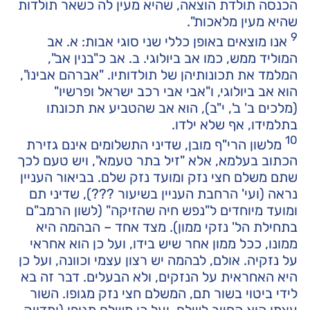
הכנסה תולדת הוצאה, שהיא מעין לה כשאר תולדות
שהיא מעין מלאכות".
9
אנו מוצאים באופן כללי שני סוגי אבות: א. אב
המוליד ממש, כמו אב ביולוגי. ב. אב כ"בנין אב",
המלמד את תכונותיהן של תולדותיו. "אברהם אבינו",
הוא אב ביולוגי, ו"אבי אבי רכב ישראל ופרשיו"
(מלכים ב' ב', י"ב), הוא אב שהטביע את תכונתו
בתלמידו, אף שלא ילדו.
10
מלשון הרי"ף מובן, שדיני התשלומים אינם גזירת
הכתוב בעלמא, אלא "זיל בתר טעמא", ויש טעם לכך
שתם משלם חצי נזק ומועד נזק שלם. בביאור העניין
נראה (ועי' הרחבת העניין בשיעור ???), שדיני תם
ומועד מיוחדים ל"נפש חיה שהזיקה" (לשון הרמב"ם
בתחילת הל' נזקי ממון). מצד אחד – הבהמה היא
ממונו, ככל ממון אחר שיש בידו, ועל כן הוא אחראי
על נזקיה. אולם, לבהמה יש רצון עצמי וכוונה, ועל כן
היא האחראית על הנזקים, ולא הבעלים. דבר זה בא
לידי ביטוי בשור תם, המשלם חצי נזק מגופו. השור