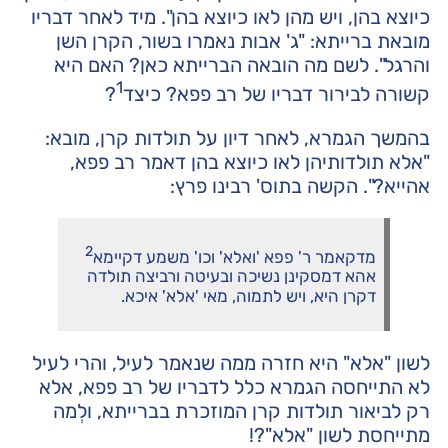
כיוצא בהן, ויש מהן לאו כיוצא בהן". מיד לאחר דבריו
מובאת ברייתא: "ג' אבות נאמרו בשור, הקרן השן
והרגל". לשם מה הובאה הברייתא כאן? האם היא
1
קשורה לבירור דבריו של רב פפא? כיצד
?
בהמשך הגמרא, לאחר דיון על תולדות קרן, מובא:
"אלא תולדותיהן לאו כיוצא בהן דאמר רב פפא,
אהייא?". הקשה בתוס' רבינו פרץ:
2
מדקאמר ר' פפא 'ואלא' וכו' משמע דקיימא
אהא דמסקינן נשיכה ובעיטה ורביצה תולדה
דקרן היא, ויש לתמוה, מאי 'אלא' איכא.
לשון "אלא" היא חזרה ממה שנאמר לעיל, והרי לעיל
לא התייחסה הגמרא כלל לדבריו של רב פפא, אלא
רק לביאור תולדות קרן המוזכרת בברייתא, ולְמה
מתייחסת לשון "אלא"?!