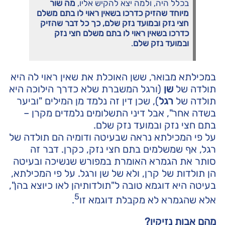
בכלל היה, ולמה יצא להקיש אליו,
מה שור
מיוחד שהזיק כדרכו בשאין ראוי לו בתם משלם
חצי נזק ובמועד נזק שלם, כך כל דבר שהזיק
כדרכו בשאין ראוי לו בתם משלם חצי נזק
ובמועד נזק שלם
.
במכילתא מבואר, ששן האוכלת את שאין ראוי לה היא
תולדה של
שן
(ורגל המשברת שלא כדרך הילוכה היא
תולדה של
רגל
), שכן דין זה נלמד מן המילים "וביער
בשדה אחר", אבל דיני התשלומים נלמדים מקרן –
בתם חצי נזק ובמועד נזק שלם.
על פי המכילתא נראה שבעיטה ודומיה הם תולדה של
רגל, אף שמשלמים בתם חצי נזק, כקרן. דבר זה
סותר את הגמרא האומרת במפורש שנשיכה ובעיטה
הן תולדות של קרן, ולא של שן ורגל. על פי המכילתא,
בעיטה היא דוגמא טובה ל"תולדותיהן לאו כיוצא בהן",
5
אלא שהגמרא לא מקבלת דוגמא זו
.
מהם אבות נזיקין?