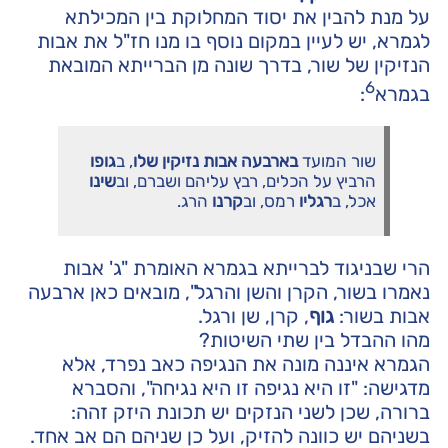
על מנת להבין את יסוד המחלוקת בין המכילתא
לגמרא, יש לעיין במקום נוסף בו מנו חז"ל את אבות
הנזיקין של שור, בדרך שונה מן הברייתא המובאת
6
בגמרא
:
שור המועד
בארבעה אבות נזיקין שלו
, ב
גופו
הרביץ על הכלים, רבץ עליהם ושברם, וב
שינו
אכל, ב
רגליו
רמס, וב
קרנו
הרג.
הרי שבניגוד לברייתא בגמרא האומרת "ג' אבות
נאמרו בשור, הקרן והשן והרגל", מובאים כאן ארבעה
אבות בשור:
גוף
, קרן, שן ורגל.
מהו ההבדל בין שתי השיטות?
הגמרא איננה מונה את הנגיפה כאב נפרד, אלא
מדגישה: "זו היא נגיפה זו היא נגיחה", והסברא
ברורה, שכן לשני הנזקים יש תכונת היזק זהה:
בשניהם יש כוונה להזיק, ועל כן שניהם הם אב אחד.