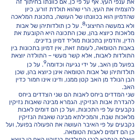
את ענפי העץ. אף על פי כן, אם כוונתו בחיתוך זה
להצמיח את העץ, הרי שהוא תולדת זורע, כיון
שהדמיון הוא בכוונתו של העושה, בתכונת המלאכה
8
ולא במעשה החיצוני
. על כן תולדותיהן של אבות
מלאכות כיוצא בהן, שכן התכונה היא הקובעת את
הדין, והדמיון בתכונות מוליד דמיון בדינים.
באבות הטומאה, לעומת זאת, אין דמיון בתכונות בין
התולדות לאבות, אלא קשר מעשי – התולדה יוצאת
9
בפועל מן האב, על ידי נגיעה וכדומה
. על כן
תולדותיהן של אבות הטומאה אינן כיוצא בהן, שכן
הבן הנולד מן האב קטן ממנו, ודינו אינו חמור כדין
האב.
שני המדדים ביחס לאבות הם שני הצדדים ביחס
להגדרת אבות הנזיקין. הגמרא מבינה שאבות נזיקין
נקבעים על פי התכונות, ועל כן הם דומים לאבות
מלאכות שבת, והמכילתא מבינה שאבות הנזיקין
נקבעים על פי האיבר העושה את הפעולה בפועל, ועל
כן הם דומים לאבות הטומאה.
שאלת הגמרא לגבי התולדות בנזיקין האם הן כיוצא