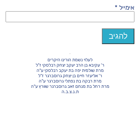
אימייל
*
לעלוי נשמת הורינו היקרים
ר' עקיבא בן הרב יעקב יצחק רבלסקי ז"ל
מרת שולמית יפה בת יעקב רבלסקי ע"ה
ר' אליעזר חיים בן יצחק גרוסברגר ז"ל
מרת רבקה בת נפתלי גרוסברגר ע"ה
מרת רחל בת מנחם זאב גרוסברגר שוורץ ע"ה
ת.נ.צ.ב.ה