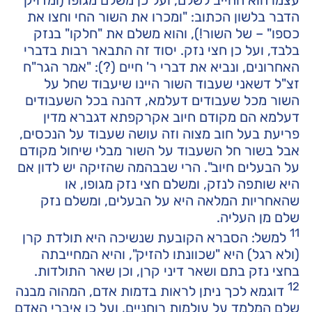
עצמו הוא החייב לשלם, ועל כן משלם מגופו (ומדויק
הדבר בלשון הכתוב: "ומכרו את השור החי וחצו את
כספו" – של השור!), והוא משלם את "חלקו" בנזק
בלבד, ועל כן חצי נזק. יסוד זה התבאר רבות בדברי
האחרונים, ונביא את דברי ר' חיים (?): "אמר הגר"ח
זצ"ל דשאני שעבוד השור היינו שיעבוד שחל על
השור מכל שעבודים דעלמא, דהנה בכל השעבודים
דעלמא הם מקודם חיוב אקרקפתא דגברא מדין
פריעת בעל חוב מצוה וזה עושה שעבוד על הנכסים,
אבל בשור חל השעבוד על השור מבלי שיחול מקודם
על הבעלים חיוב". הרי שבבהמה שהזיקה יש לדון אם
היא שותפה לנזק, ומשלם חצי נזק מגופו, או
שהאחריות המלאה היא על הבעלים, ומשלם נזק
שלם מן העליה.
11
למשל: הסברא הקובעת שנשיכה היא תולדת קרן
(ולא רגל) היא "שכוונתו להזיק", והיא המחייבתה
בחצי נזק בתם ושאר דיני קרן, וכן שאר התולדות.
12
דוגמא לכך ניתן לראות בדמות אדם, המהוה מבנה
שלם המלמד על עולמות רוחניים, ועל כן איברי האדם