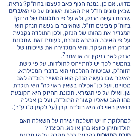
מדוע, אם כן, נמנה הגוף כאב לעצמו בזוה"ק? נראה,
שכאן מונים חז"ל את האבות השונים על פי ה
איברים
שבהם נעשה הנזק, ולא על פי ה
תכונות
של הנזק!
בזוה"ק מבינים חז"ל, שהאיבר בו נעשה הנזק הוא
המגדיר את מהותו של הנזק, ולכן התולדה נקבעת
על פי האיבר. הגמרא סוברת, לעומת זאת שתכונת
הנזק היא העיקר, והיא המגדירה את שייכותו של
7
הנזק לאב נזיקין זה או אחר
.
בהמשך לכך יש להתייחס לתולדות. על פי גישת
הזוה"ק, שביטויה ההלכתי הוא בדברי המכילתא,
האיבר שבו נעשה הנזק הוא המשייך תולדה לאב
מסויים, ועל כן "אכילה בשאין ראוי לה" היא תולדת
שן, ואילו על פי הגמרא, תכונת ההיזק היא הקובעת
מהו האב שאליו קשורה התולדה, ועל כן אכילה
בשאין ראוי לה היא תולדת קרן (עי' לקמן ט"ו ע"ב).
למחלוקת זו יש השלכה ישירה על השאלה האם
תולדותיהן כיוצא בהן או לא. הכיצד?
חובת התשלום
נקבעת בכל מקרה על פי תכונת