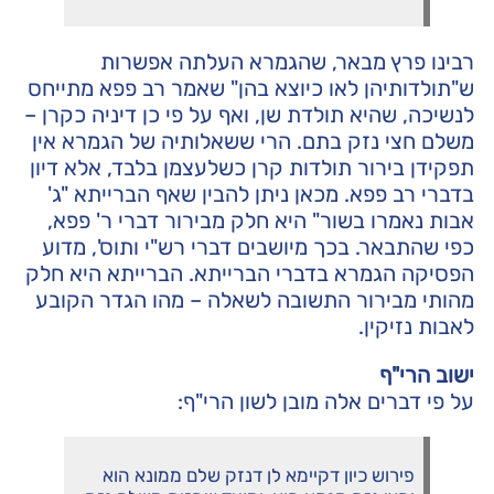
רבינו פרץ מבאר, שהגמרא העלתה אפשרות
ש"תולדותיהן לאו כיוצא בהן" שאמר רב פפא מתייחס
לנשיכה, שהיא תולדת שן, ואף על פי כן דיניה כקרן –
משלם חצי נזק בתם. הרי ששאלותיה של הגמרא אין
תפקידן בירור תולדות קרן כשלעצמן בלבד, אלא דיון
בדברי רב פפא. מכאן ניתן להבין שאף הברייתא "ג'
אבות נאמרו בשור" היא חלק מבירור דברי ר' פפא,
כפי שהתבאר. בכך מיושבים דברי רש"י ותוס', מדוע
הפסיקה הגמרא בדברי הברייתא. הברייתא היא חלק
מהותי מבירור התשובה לשאלה – מהו הגדר הקובע
לאבות נזיקין.
ישוב הרי"ף
על פי דברים אלה מובן לשון הרי"ף:
פירוש כיון דקיימא לן דנזק שלם ממונא הוא