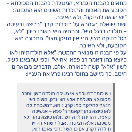
מתאים להבנת הגמרא, המנוגדת להבנת המכילתא –
הקובע את האבות והתולדות השונים הוא התכונה:
"יש הנאה להיזקה", ולא האיבר.
ושוב שואלת הגמרא על תולדות קרן: "רביצה ובעיטה
– תולדה דרגל היא". והדחיה היא באותו כיוון: "לא,
רגל הזיקה מצוי, הני אין הזיקן מצוי". התכונה היא
הקובעת, ולא האיבר.
על פי הבנה זו מבואר ההמשך: "
אלא
תולדותיהן לאו
כיוצא בהן דאמר רב פפא, אהייא", וכפי שהבאנו לעיל,
לשון "אלא" קשה לכאורה. אולם, הדברים מבוארים
היטב. כך מיישב בתוס' רבינו פרץ את העניין:
ויש לומר דבשלמא אי נשיכה תולדה דשן, ומכל
מקום לא משלמת אלא חצי נזק, משום דאין
הנאה להיזקה כמו קרן, ניחא, דמשכחת לה
לאו כיוצא בהן דקאמר ר' פפא – אנשיכה
קאמר, דהויין תולדה דשן, ולאו כיוצא בהן דלא
משלמת אלא חצי נזק, אבל השתא דהויין
תולדה דקרן, אם כן קשה, דכיוצא בו הוא.