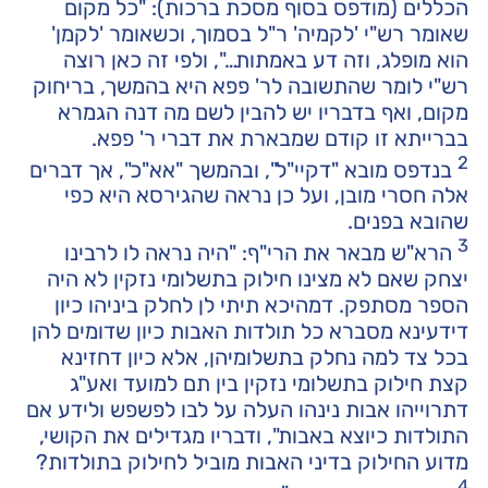
הכללים (מודפס בסוף מסכת ברכות): "כל מקום
שאומר רש"י 'לקמיה' ר"ל בסמוך, וכשאומר 'לקמן'
הוא מופלג, וזה דע באמתות…", ולפי זה כאן רוצה
רש"י לומר שהתשובה לר' פפא היא בהמשך, בריחוק
מקום, ואף בדבריו יש להבין לשם מה דנה הגמרא
בברייתא זו קודם שמבארת את דברי ר' פפא.
2
בנדפס מובא "דקיי"ל", ובהמשך "אא"כ", אך דברים
אלה חסרי מובן, ועל כן נראה שהגירסא היא כפי
שהובא בפנים.
3
הרא"ש מבאר את הרי"ף: "היה נראה לו לרבינו
יצחק שאם לא מצינו חילוק בתשלומי נזקין לא היה
הספר מסתפק. דמהיכא תיתי לן לחלק ביניהו כיון
דידעינא מסברא כל תולדות האבות כיון שדומים להן
בכל צד למה נחלק בתשלומיהן, אלא כיון דחזינא
קצת חילוק בתשלומי נזקין בין תם למועד ואע"ג
דתרוייהו אבות נינהו העלה על לבו לפשפש ולידע אם
התולדות כיוצא באבות", ודבריו מגדילים את הקושי,
מדוע החילוק בדיני האבות מוביל לחילוק בתולדות?
4