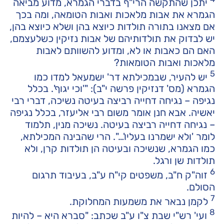
יתכן שהתקשה הרי"ף בדברי הגמרא, מדוע מביאה
הגמרא את אבות מלאכות ואבות הטומאה, ומה בכך
אם מצאנו בתורה תולדות כיוצא בהן ושלא כיוצא בהן,
יש לבדוק את תולדותיהם של אבות נזיקין כשלעצמם,
האם הם כאבות או לא, ומדוע להשוותם לאבות
מלאכות ואבות הטומאות?
5
יש להעיר, שבמכילתא דר' ישמעאל למדו כמו
הגמרא (מס' דנזיקין פרשה י"ב): "'וכי יגוף'. בכלל
נגיפה – נגיחה דחייה רביצה בעיטה נשיכה, דברי רבי
יאשיה. אבא חנן אומר משום רבי אליעזר, בכלל נגיפה
– נגיחה דחייה רביצה בעיטה. נשיכה מנין, תלמוד
לומר 'ולא ישמרנו בעליו'…". הרי שהבינה המכילתא,
כמו הגמרא, שנשיכה ובעיטה הן תולדות קרן, ולא
תולדות שן ורגל.
6
זוה"ק ח"ב, משפטים קי"ח ע"ב, בעיבוד תרגום
הסולם.
7
לקמן נבאר את משמעות המחלוקת.
8
ועי' רש"י שבת צ"ו ע"ב שכתב: "סברא היא – להיות