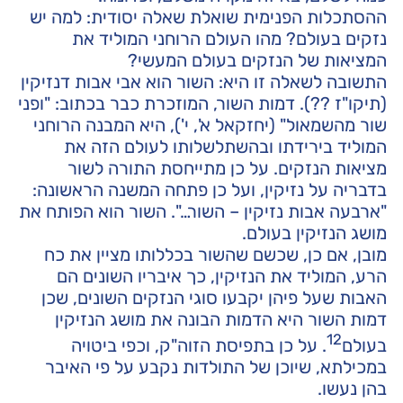
ההסתכלות הפנימית שואלת שאלה יסודית: למה יש
נזקים בעולם? מהו העולם הרוחני המוליד את
המציאות של הנזקים בעולם המעשי?
התשובה לשאלה זו היא: השור הוא אבי אבות דנזיקין
(תיקו"ז ??). דמות השור, המוזכרת כבר בכתוב: "ופני
שור מהשמאול" (יחזקאל א', י'), היא המבנה הרוחני
המוליד בירידתו ובהשתלשלותו לעולם הזה את
מציאות הנזקים. על כן מתייחסת התורה לשור
בדבריה על נזיקין, ועל כן פתחה המשנה הראשונה:
"ארבעה אבות נזיקין – השור…". השור הוא הפותח את
מושג הנזיקין בעולם.
מובן, אם כן, שכשם שהשור בכללותו מציין את כח
הרע, המוליד את הנזיקין, כך איבריו השונים הם
האבות שעל פיהן יקבעו סוגי הנזקים השונים, שכן
דמות השור היא הדמות הבונה את מושג הנזיקין
12
בעולם
. על כן בתפיסת הזוה"ק, וכפי ביטויה
במכילתא, שיוכן של התולדות נקבע על פי האיבר
בהן נעשו.