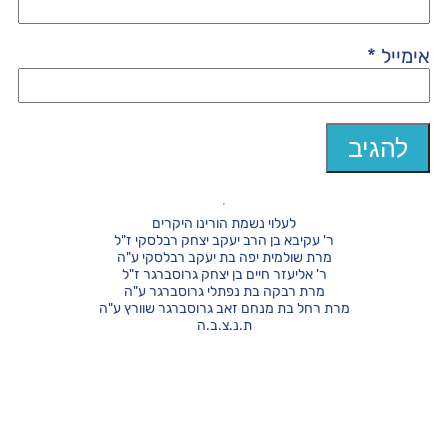
אימייל
*
לעלוי נשמת הורינו היקרים
ר' עקיבא בן הרב יעקב יצחק רבלסקי ז"ל
מרת שולמית יפה בת יעקב רבלסקי ע"ה
ר' אליעזר חיים בן יצחק גרוסברגר ז"ל
מרת רבקה בת נפתלי גרוסברגר ע"ה
מרת רחל בת מנחם זאב גרוסברגר שוורץ ע"ה
ת.נ.צ.ב.ה