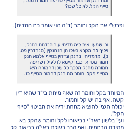
ומה חנק שחמור מסייף שריפה חמורה ממנו,
סייף הקל, לא כל שכן?
ופרש"י את הקל וחומר (ד"ה הוי אומר כח המדיח).
ור' שמעון אית ליה מדיחי עיר הנדחת בחנק,
ויליף לה מקרא באלו הן הנחנקין (סנהדרין פט,
ב), ומדמדיחין בחנק ונדחין בסייף אלמא חנק
חמור מסייף, וכבר קיימא לן לעיל דשריפה
חמורה מחנק הלכך כל שכן דחמורה היא
מסייף מקל וחומר מה חנק דחמור מסייף כו'.
המיוחד בקל וחומר זה שאף מיתת בי"ד שהיא דין
קשה, אף בה יש קל וחמור.
יכולה הגמ' להוציא מתחת ידיה את הביטוי "סייף
הקל".
ועי' בלשון האר"י בביאורו לקל וחומר שהקל בא
ממידת הרחמים. ואף הרב בעולת ראי"ה בביאור קל