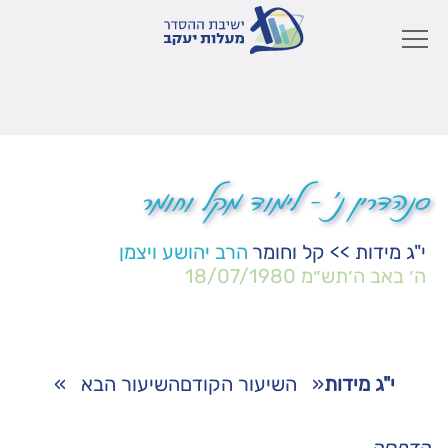
סנהדרין נ' – לימוד מקל וחומר
י"ג מידות
>>
קל וחומר
הרב יהושע ויצמן
ה׳ באב ה׳תש״מ
18/07/1980
י"ג מידות
«
השיעור הקודם
השיעור הבא
»