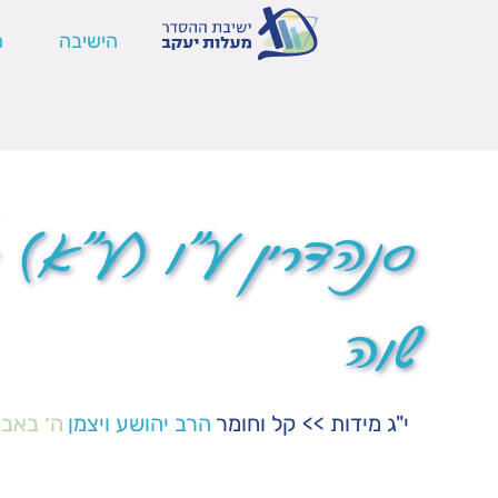
הישיבה
ה
סנהדרין ע"ו (ע"א) –
שוה
י"ג מידות
>>
קל וחומר
הרב יהושע ויצמן
ה׳ באב