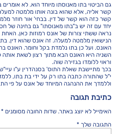
גם הביטוי בתו מאנוסתו מיוחד הוא. לא אומרים 
קשר אליה, אלא שהוא בונה אותו מלמטה למעלה,
קשר כזה הוא קשר של דין. בבחי' אור חוזר מלמ
יחד עם זה יש ב"בתו מאנוסתו" גם בחינה של חס
נראה ששתי צורות של אונס רמוזות כאן. האחת ש
הנישואין מלמטה למעלה. זה אונס שהוא דין. בתו
האונס. ועל כן בתו נלמדת בקל וחומר. האונס בחי'
השניה היא האונס הבא מתוך רצון לשאת אותה לא
וראוי ללומדו בגזירה שוה.
בכך מתיישבת שאלת התוס' בסנהדרין ע"ו עיי"ש. 
י"ל שהתורה כתבה בתו רק על ידי בת בתו, לל
וללמדך את ההנהגה המיוחד של אונס על פי התו
כתיבת תגובה
האימייל לא יוצג באתר.
שדות החובה מסומנים
*
התגובה שלך
*