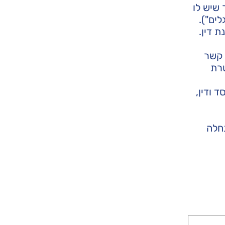
 שיש לו
ים").
 דין.
 קשר
טרת
 ודין,
חלה