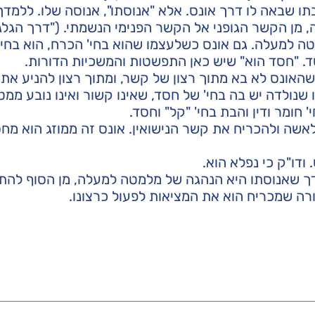
בתו שבאה לו דרך אונס. אלא "אנוסתו", אנוסה שלו. ללמדך
 מן הקשר הגופני אל הקשר הפנימי הנשמתי. ("דרך הגלגל
טה למעלה. גם אונס כשלעצמו שהוא בחי' הכרח, הוא בחינת
ד. "חסד הוא" שיש כאן התפשטות והמשכיות הדורות.
האונס לא בא מתוך רצון של קשר, ומתוך רצון להניע את
 שנולדה יש בה בחי' של חסד, שאינו קשור ואינו נובע ממ
 חומר ודין והבת בחי' "קל" וחסד.
שה ולהכריח את קשר הנישואין. אונס זה ממוזג הוא מחסד
ודו"ק כי נפלא הוא.
מדך שאנוסתו היא הנהגה של מלמטה למעלה, מן הסוף להת
רה שמכריח הוא את המציאות לפעול כרצונו.