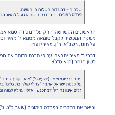
שלחיך – דם נדות השלוח מן האשה.
פרדס רמונים
– כפרדס זה שהוא נעול להשתמר כך
הראשונים הקשו שהרי רק על דם נידה טמא אמרו
משקה המכשיר לקבל טומאה מטמא ר' מאיר וכיצד
עי' תוס', רשב"א, ר"ן, מאירי ועוד.
דברי ר' מאיר יתבארו על פי הבנת הזוהר את הפס
לשון הזהר (ח"א ס"ג):
פתח רבי יוסי ואמר (ישעיה י') "צהלי קולך בת 
על כנסת ישראל אתמר "צהלי קולך בת גלים" ברתי
1
גלים אינון נהורין
דמתכנשי ואזלי ועאלין לגווה ומ
וביאר את הדברים בפרדס רימונים (שער כ"ג, ג'):