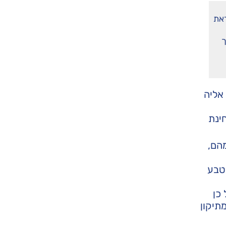
ראת
ך
אליה
ינת
הם,
טבע
כן
תיקון