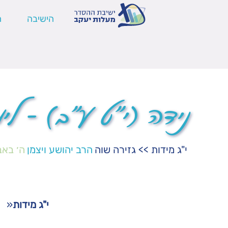
הישיבה
ה
נידה (י"ט ע"ב) – לי
י"ג מידות
>>
גזירה שוה
הרב יהושע ויצמן
ה׳ באב
י"ג מידות
«