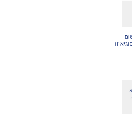
ום
גיא זו
א