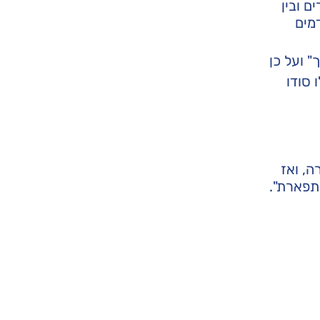
ם ובין
מים
" ועל כן
 סודו
, ואז
התפארת".