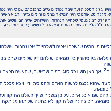
השפיע אל המלכות ועל שמה נקראים גלים בהכנסתם שם כי היא נק
 מגלה מציאותם כי היא המלאה מהמים והומים גליה. והביא ראייה
1
ך פרדס רמונים. פי' שלחייך הנהרות
השלוחים אליך הם עושים אות
רם ז"ל מלאים מצות כרמונים. ונמצא לפ"ז ששבע הספירות שבע
לאה מן המים שנשלחו אליה ו"שלחייך" אלו נהרות ששלחו 
מלאה בין טהורין בין טמאים יש להם דין של מים שהם בבח
וה.
2
ות
. אף כאן השוו כל סוגי דמים שבאשה, שהאשה מלאה מ
מצד שהוא נכנס לרשות האדם ולתפיסת ידיו ויצא מכלל ה
 טומאה.
להם שם אוכל אדם. על כן משקה שייך לעולם התיקון ועל 
אה, הם בחינה של תיקון ולא בחינה של תהו מנותקת מ