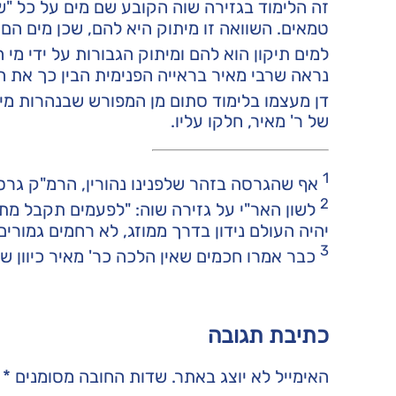
זה הלימוד בגזירה שוה הקובע שם מים על כל "ש
טמאים. השוואה זו מיתוק היא להם, שכן מים הם
למים תיקון הוא להם ומיתוק הגבורות על ידי מי 
נראה שרבי מאיר בראייה הפנימית הבין כך את הפ
דן מעצמו בלימוד סתום מן המפורש שבנהרות מים
של ר' מאיר, חלקו עליו.
1
אף שהגרסה בזהר שלפנינו נהורין, הרמ"ק גרס נ
2
לשון האר"י על גזירה שוה: "לפעמים תקבל מת
יהיה העולם נידון בדרך ממוזג, לא רחמים גמורי
3
כבר אמרו חכמים שאין הלכה כר' מאיר כיוון של
כתיבת תגובה
האימייל לא יוצג באתר.
שדות החובה מסומנים
*