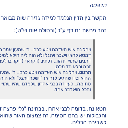
הדפסה
הקשר בין הדין הנלמד למידה גזירה שוה מבואר 
זהר פרשת נח דף ע"ג (ובסולם אות ש"ט):
ויחל נח איש האדמה ויטע כרם… ר' שמעון אמר 
דמטא להאי וישכר ויתגל ולא הוה ליה חילא למיק
דתנינן שתויי יין הוו… דכתיב (ויקרא י') ויקריב
זרה וכלא חד מלה.
תרגום
: ויחל נח איש האדמה ויטע כרם… ר' שמע
ההוא וכיון שהגיע לזה אז "וישכר ויתגל" ולא ה
סתומה… כעין זה בבני אהרון שלמדנו שהיו שתויי 
והכל הוא דבר אחד.
חטא נח, בדומה לבני אהרן, בבחינת "גלי פרצה 
והגבולות יש בהם חסימה. זה צמצום האור שהוא 
לשבירת הכלים.