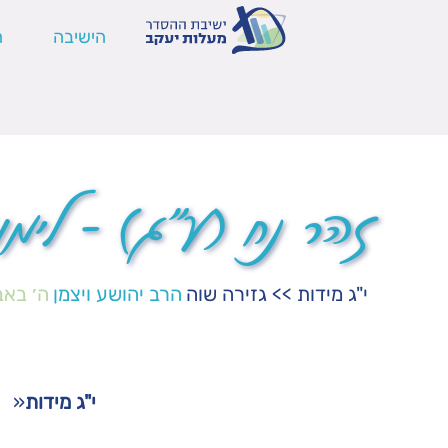
הישיבה
ה
זהר נח (ע"ג) – לימו
י"ג מידות
>>
גזירה שוה
הרב יהושע ויצמן
ה׳ באב
י"ג מידות
«