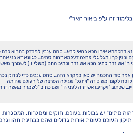
בלימוד זה ע"פ
ביאור האר"י
רזא דחכמתא איהו הכא בהאי קרא… סחט ענבין למבדק בההוא כרם כי
ם ובגין כך ויתגל גלי פרצה דעלמא דהוה סתים… כגוונא דא בני אהרן
ו לפני ה' אש זרה כתיב הכא אש זרה וכתיב התם (משלי ז') לשמרך מאש
ון אמר סוד החכמה יש כאן במקרא הזה… סחט ענבים כדי לבדוק בכר
יה לו כח לקום ומשום זה "ויתגל" שגילה הפרצה של העולם שהיתה
יין… שכתוב "ויקריבו אש זרה לפני ה'" ושם כתוב "לשמרך מאשה זרה
דהוה סתים" יש גבולות בעולם, חוקים ומסגרות. המסגרות
תיקון העולם לעומת אורות גדולים שהם בבחינת תהו וגרמו