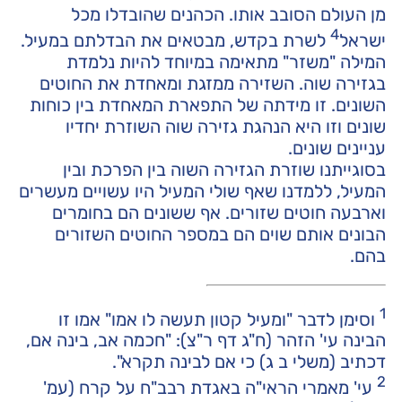
מן העולם הסובב אותו. הכהנים שהובדלו מכל
4
ישראל
לשרת בקדש, מבטאים את הבדלתם במעיל.
המילה "משזר" מתאימה במיוחד להיות נלמדת
בגזירה שוה. השזירה ממזגת ומאחדת את החוטים
השונים. זו מידתה של התפארת המאחדת בין כוחות
שונים וזו היא הנהגת גזירה שוה השוזרת יחדיו
עניינים שונים.
בסוגייתנו שוזרת הגזירה השוה בין הפרכת ובין
המעיל, ללמדנו שאף שולי המעיל היו עשויים מעשרים
וארבעה חוטים שזורים. אף ששונים הם בחומרים
הבונים אותם שוים הם במספר החוטים השזורים
בהם.
1
וסימן לדבר "ומעיל קטון תעשה לו אמו" אמו זו
הבינה עי' הזהר (ח"ג דף ר"צ): "חכמה אב, בינה אם,
דכתיב (משלי ב ג) כי אם לבינה תקרא".
2
עי' מאמרי הראי"ה באגדת רבב"ח על קרח (עמ'