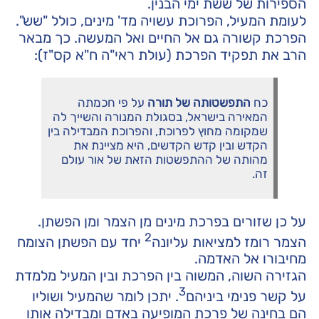
הספירות של ששת ימי הבנין.
לעומת המעיל, הפרוכת עשויה מד' מינים, כולל "שש".
הפרכת קשורה גם אל החיים ואל המעשה. כך מבאר
הרב את תפקיד הפרכת (עולת ראי"ה ח"א קס"ז):
כח
התפשטותה של תורה
על פי חכמתה
המאירה בישראל, בסגולת המנורה והשייך לה
שמקומה מחוץ לפרוכת, והפרוכת המבדילה בין
הקדש ובין קדש הקדשים, היא מציינת את
מהותה של ההתפשטות הזאת של אור עולם
זה.
על כן שזורים בפרכת מינים מן הצמר ומן הפשתן.
2
הצמר רומז למציאות עליונה
יחד עם הפשתן הצומח
מחיבורו אל האדמה.
הגזירה השוה, המשוה בין הפרכת ובין המעיל מלמדת
3
על קשר פנימי ביניהם
. יתכן לומר שהמעיל ושוליו
הם בחינה של פרכת המופיעה באדם ומבדילה אותו