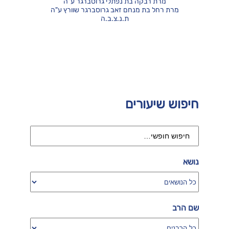
מרת רבקה בת נפתלי גרוסברגר ע"ה
מרת רחל בת מנחם זאב גרוסברגר שוורץ ע"ה
ת.נ.צ.ב.ה
חיפוש שיעורים
נושא
שם הרב