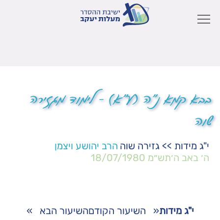
בבא קמא נ"ה (ע"א) – לימוד מגזירה
שוה
י"ג מידות
>>
גזירה שוה
הרב יהושע ויצמן
ה׳ באב ה׳תש״מ
18/07/1980
י"ג מידות
«
השיעור הקודם
השיעור הבא
»