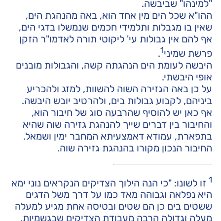
"למינהו" שביבשה.
ההו"א שכל הים מין אחד הוא, באה מהנהגת הים,
שאין בו מגבלות ותלמידי חכמים שנמשלו בדגי הים,
אף להם אין גבולות עי' ליקוטי תורה לאדמו"ר הזקן
1
פרשת שמיני
.
היבשה לעומת הים הנהגתה קשה, והגבולות מובנים
אופי היבשתי.
על כן באה הגזירה השוה להשוות, למזג ולהכריע
ביניהם, לקבוע גבולות בים, ולהרטיב יובש היבשה.
אף כאן יש להוסיף שהרבעה סוג של חיבור הוא,
והחיבור בין דברים שייך להנהגת גזירה שוה שהיא
בתפארת, עמודא דאמצעיתא המחבר ימין ושמאל.
החיבור הנכון מקורו בהנהגת גזירה שוה.
1
זו לשונו: "כי הנה הילוך הצדיקים הנקראים נוני ימא
היא נפלאה וגבוהה מאד כמו על דרך משל הדגים
ששטים בים כן הם שטים ובטיסה אחת מגיע למעלה
מעלה וגדולה הרבה מעבודת הצדיקים שבגשמיות,