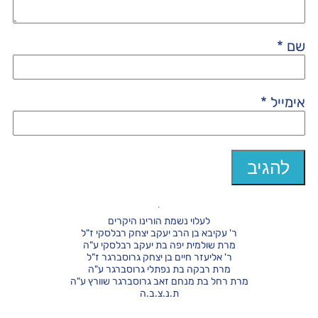
שם
*
אימייל
*
לעלוי נשמת הורינו היקרים
ר' עקיבא בן הרב יעקב יצחק רבלסקי ז"ל
מרת שולמית יפה בת יעקב רבלסקי ע"ה
ר' אליעזר חיים בן יצחק גרוסברגר ז"ל
מרת רבקה בת נפתלי גרוסברגר ע"ה
מרת רחל בת מנחם זאב גרוסברגר שוורץ ע"ה
ת.נ.צ.ב.ה