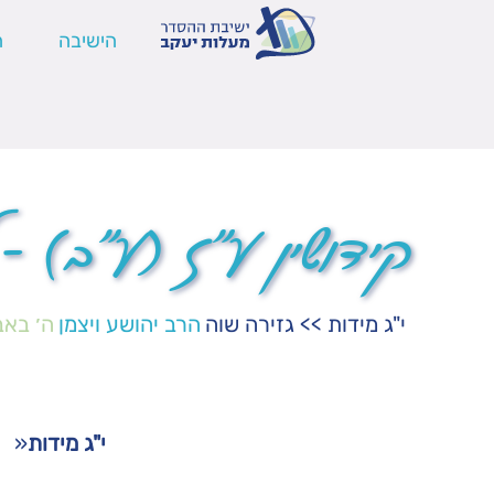
הישיבה
ה
קידושין ע"ז (ע"ב) –
י"ג מידות
>>
גזירה שוה
הרב יהושע ויצמן
ה׳ באב
י"ג מידות
«