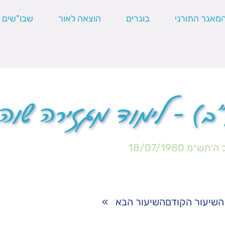
מאגר התורני
בוגרים
הוצאה לאור
שבו"שים
) – לימוד מגזירה שוה
 ה׳תש״מ
18/07/1980
השיעור הקודם
השיעור הבא
»