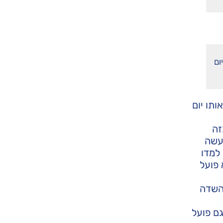
ום
ותו יום
זה
מעשה
 למדו
 פועל
 השדה
ם פועל