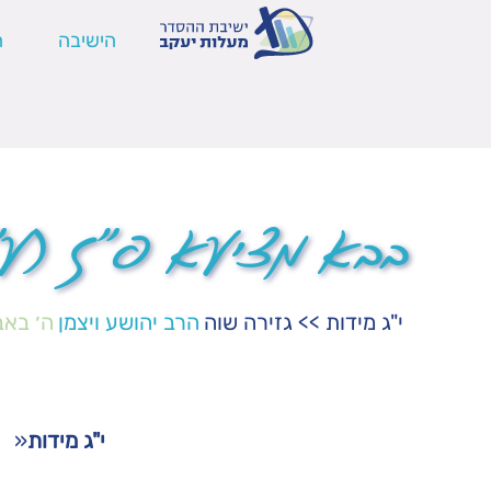
הישיבה
ה
בבא מציעא פ"ז (ע"ב
י"ג מידות
>>
גזירה שוה
הרב יהושע ויצמן
ה׳ באב
י"ג מידות
«