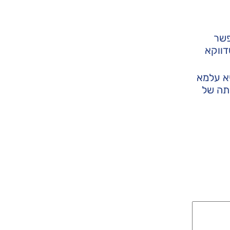
פשר
דווקא
יא עלמא
ותה של