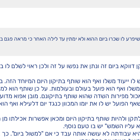
יפרע לו שכרו ביום ההוא ולא ימתין עד לילה האחר כי מראה פגם בי
ווקא ביום זה ונתן את נפשו על זה ולכן ראוי לשלם לו בא
 לו ייעוד משלו ואף הוא שותף בתיקון היום המיוחד הזה. ב
שלו ואף הוא פועל בעולם ובעולמות. על כן שותף הוא ל
לאכול מפירות השדה שהוא שותף בתיקונם. מובן אפוא מדוע
ף הפועל יש לו את יומו המכוון כנגד יום דלעילא ואף הוא
תקן ולהיות שותף בתיקון היום ומכאן אפשרות אכילתו מן
 עליו השמש" יש בו טעם נוסף.
א עבודתה לא עושה אותה עבד כי אם "למשול ביום". כך ג