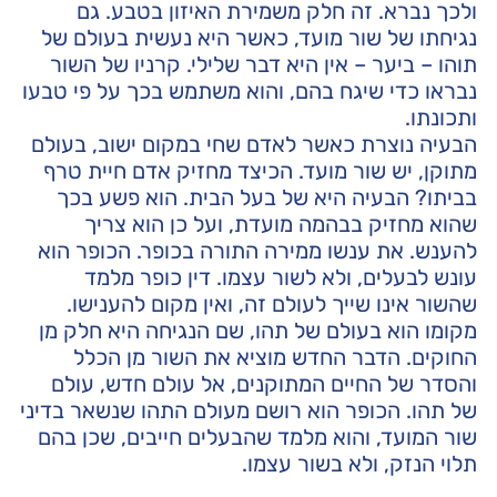
ולכך נברא. זה חלק משמירת האיזון בטבע. גם
נגיחתו של שור מועד, כאשר היא נעשית בעולם של
תוהו – ביער – אין היא דבר שלילי. קרניו של השור
נבראו כדי שיגח בהם, והוא משתמש בכך על פי טבעו
ותכונתו.
הבעיה נוצרת כאשר לאדם שחי במקום ישוב, בעולם
מתוקן, יש שור מועד. הכיצד מחזיק אדם חיית טרף
בביתו? הבעיה היא של בעל הבית. הוא פשע בכך
שהוא מחזיק בבהמה מועדת, ועל כן הוא צריך
להענש. את ענשו ממירה התורה בכופר. הכופר הוא
עונש לבעלים, ולא לשור עצמו. דין כופר מלמד
שהשור אינו שייך לעולם זה, ואין מקום להענישו.
מקומו הוא בעולם של תהו, שם הנגיחה היא חלק מן
החוקים. הדבר החדש מוציא את השור מן הכלל
והסדר של החיים המתוקנים, אל עולם חדש, עולם
של תהו. הכופר הוא רושם מעולם התהו שנשאר בדיני
שור המועד, והוא מלמד שהבעלים חייבים, שכן בהם
תלוי הנזק, ולא בשור עצמו.