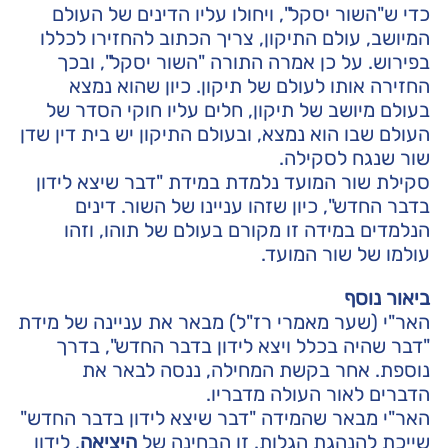
כדי ש"השור יסקל", ויחולו עליו הדינים של העולם
המיושב, עולם התיקון, צריך הכתוב להחזירו לכללו
בפירוש. על כן אמרה התורה "השור יסקל", ובכך
החזירה אותו לעולם של תיקון. כיון שהוא נמצא
בעולם מיושב של תיקון, חלים עליו חוקי הסדר של
העולם שבו הוא נמצא, ובעולם התיקון יש בית דין שדן
שור שנגח לסקילה.
סקילת שור המועד נלמדת במידת "דבר שיצא לידון
בדבר החדש", כיון שזהו עניינו של השור. דינים
הנלמדים במידה זו מקורם בעולם של תוהו, וזהו
עולמו של שור המועד.
ביאור נוסף
האר"י (שער מאמרי רז"ל) מבאר את עניינה של מידת
"דבר שהיה בכלל ויצא לידון בדבר החדש", בדרך
נוספת. אחר בקשת המחילה, ננסה לבאר את
הדברים לאור העולה מדבריו.
האר"י מבאר שהמידה "דבר שיצא לידון בדבר החדש"
שייכת להנהגת הגלות. זו הבחינה של
היציאה
, לידון