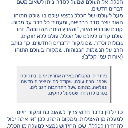
הכלל, אל העולם שמעל לסדר, ניתן לשאוב משם
דברים חדשים.
מעל לעולמו של הכלל נמצא עולם בו שולט התוהו.
האור יוצר סדר בבריאה, ומעמיד כל דבר על מכונו.
קודם שנברא האור, "והארץ היתה תהו ובהו". זהו
עולם קודם לעולם של הכלל. עולם ללא חוקים,
גבולות וסדר. שם מקור הדברים החדשים. כך כותב
הרב על הנשמות הגבוהות, שמקורן בעולם התוהו
(אורות עמ' קכ"ב):
ביותר הן מתגלות באיזה אחרית ימים, בתקופה
שלפני הרת עולם, שקודם להויה יצירית חדשה
ונפלאה, בתחום שעל התרחבות הגבולים,
בטרם לדת חק שממעל לחקים.
כדי לדון בדבר חדש צריך לשאוב כח ומקור חיים
למעלה מן האצילות, ממקום התהו. לכן "אי אתה יכול
להחזירו לכללו", שכן החידוש נמצא למעלה מן הכלל.