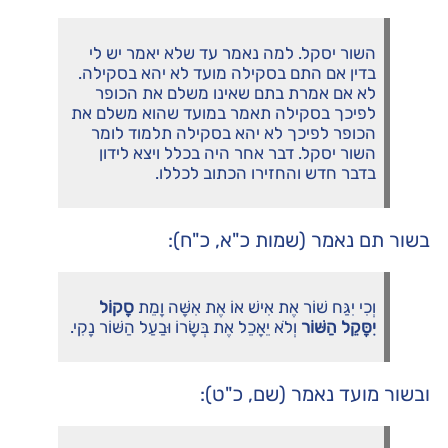
השור יסקל. למה נאמר עד שלא יאמר יש לי
בדין אם התם בסקילה מועד לא יהא בסקילה.
לא אם אמרת בתם שאינו משלם את הכופר
לפיכך בסקילה תאמר במועד שהוא משלם את
הכופר לפיכך לא יהא בסקילה תלמוד לומר
השור יסקל. דבר אחר היה בכלל ויצא לידון
בדבר חדש והחזירו הכתוב לכללו.
בשור תם נאמר (שמות כ"א, כ"ח):
וְכִי יִגַּח שׁוֹר אֶת אִישׁ אוֹ אֶת אִשָּׁה וָמֵת
סָקוֹל
יִסָּקֵל הַשּׁוֹר
וְלֹא יֵאָכֵל אֶת בְּשָׂרוֹ וּבַעַל הַשּׁוֹר נָקִי.
ובשור מועד נאמר (שם, כ"ט):