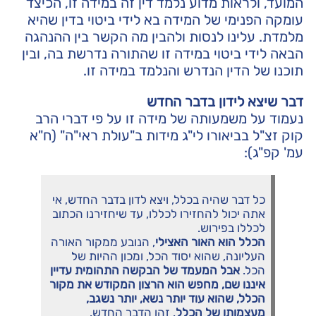
המועד, ולראות מדוע נלמד דין זה במידה זו, הכיצד
עומקה הפנימי של המידה בא לידי ביטוי בדין שהיא
מלמדת. עלינו לנסות ולהבין מה הקשר בין ההנהגה
הבאה לידי ביטוי במידה זו שהתורה נדרשת בה, ובין
תוכנו של הדין הנדרש והנלמד במידה זו.
דבר שיצא לידון בדבר החדש
נעמוד על משמעותה של מידה זו על פי דברי הרב
קוק זצ"ל בביאורו לי"ג מידות ב"עולת ראי"ה" (ח"א
עמ' קפ"ג):
כל דבר שהיה בכלל, ויצא לדון בדבר החדש, אי
אתה יכול להחזירו לכללו, עד שיחזירנו הכתוב
לכללו בפירוש.
הכלל הוא האור האצילי
, הנובע ממקור האורה
העליונה, שהוא יסוד הכל, ומכון ההיות של
הכל.
אבל המעמד של הבקשה התהומית עדיין
איננו שם, מחפש הוא הרצון המקודש את מקור
הכלל, שהוא עוד יותר נשא, יותר נשגב,
מעצמותו של הכלל
. זהו הדבר החדש.