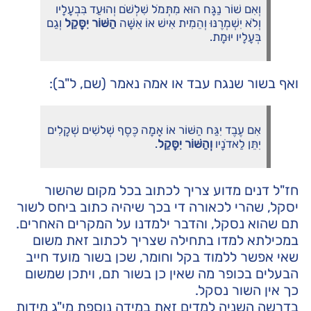
וְאִם שׁוֹר נַגָּח הוּא מִתְּמֹל שִׁלְשֹׁם וְהוּעַד בִּבְעָלָיו
וְלֹא יִשְׁמְרֶנּוּ וְהֵמִית אִישׁ אוֹ אִשָּׁה
הַשּׁוֹר יִסָּקֵל
וְגַם
בְּעָלָיו יוּמָת.
ואף בשור שנגח עבד או אמה נאמר (שם, ל"ב):
אִם עֶבֶד יִגַּח הַשּׁוֹר אוֹ אָמָה כֶּסֶף שְׁלשִׁים שְׁקָלִים
יִתֵּן לַאדֹנָיו
וְהַשּׁוֹר יִסָּקֵל
.
חז"ל דנים מדוע צריך לכתוב בכל מקום שהשור
יסקל, שהרי לכאורה די בכך שיהיה כתוב ביחס לשור
תם שהוא נסקל, והדבר ילמדנו על המקרים האחרים.
במכילתא למדו בתחילה שצריך לכתוב זאת משום
שאי אפשר ללמוד בקל וחומר, שכן בשור מועד חייב
הבעלים בכופר מה שאין כן בשור תם, ויתכן שמשום
כך אין השור נסקל.
בדרשה השניה למדים זאת במידה נוספת מי"ג מידות