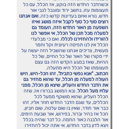
וכשהדבר החדש הזה בוקע, אז הכלל, עם כל
תעצומות עזו, נחשב ירוד ומוגבל לגבי אור
חדש, נורא ואיום בעדינות קדשו כזה,
ואם אנחנו
רוצים סוף כל סוף לקבל איזה מושג ואיזו
השפעה מן האור החדש הזה, העומד גם
למעלה מכל תכן של הכלל, אי אפשר לנו
להורידו ולהחזירנו לכללו
. ואם כי מבלעדי
הכלל אין לנו תפיסה רעיונית וקל וחמר
מעשית, צריכים אנחנו שהשביל הזה יעשה על
ידי מקורו של האור של כל החיים, של כל
ההיות, שאז במגע הקדש הזה גם עצם
תעצומתו של הכלל היא מתעלה.
הכתוב, "אנא נפשי כתבית", זהו הכל-היש, היש
העולה למעלה מן הכלל, עד שהוא מחזיר גם
את הדבר החדש והעליון, שיצא מן הכלל, מפני
עלויו מעל הכלל
. ובא המושג בברורו אז, שזה
הכלל העליון, שהוא מושקף ממעל לכל
הכללים, עד שגם הדבר החדש חוזר אליו, זהו
כבר אור חודר, שאין בו שום עלטה, שום חביון,
הכל אז בהיר וברור, בפירוש, אור שבעת הימים,
אור הלבנה כאור החמה. כל דבר שהיה בכלל
ויצא לדון בדבר החדש, אי אתה יכול להחזירו