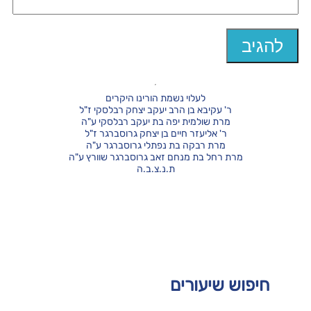
לעלוי נשמת הורינו היקרים
ר' עקיבא בן הרב יעקב יצחק רבלסקי ז"ל
מרת שולמית יפה בת יעקב רבלסקי ע"ה
ר' אליעזר חיים בן יצחק גרוסברגר ז"ל
מרת רבקה בת נפתלי גרוסברגר ע"ה
מרת רחל בת מנחם זאב גרוסברגר שוורץ ע"ה
ת.נ.צ.ב.ה
חיפוש שיעורים