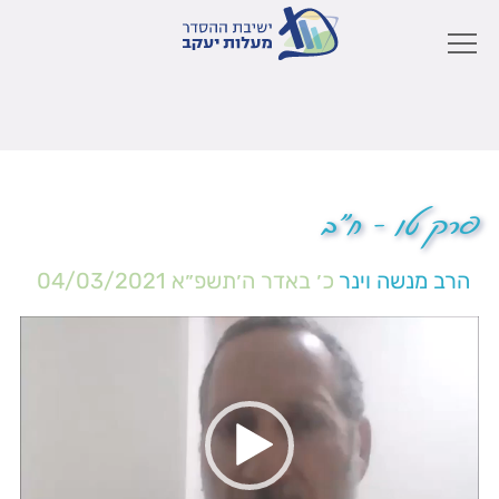
פרק טו – ח"ב
הרב מנשה וינר
כ׳ באדר ה׳תשפ״א
04/03/2021
נגן
וידאו