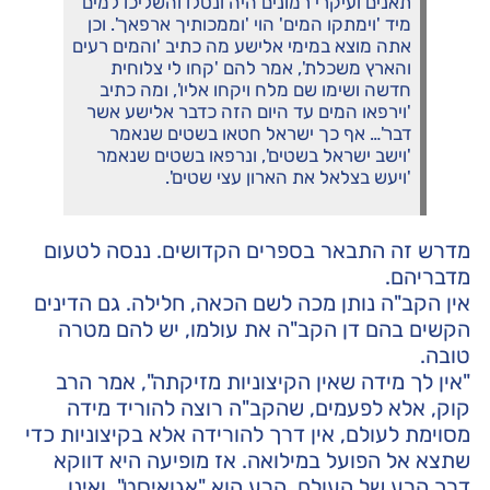
תאנים ועיקרי רמונים היה ונטלו והשליכו למים
מיד 'וימתקו המים' הוי 'וממכותיך ארפאך'. וכן
אתה מוצא במימי אלישע מה כתיב 'והמים רעים
והארץ משכלת', אמר להם 'קחו לי צלוחית
חדשה ושימו שם מלח ויקחו אליו', ומה כתיב
'וירפאו המים עד היום הזה כדבר אלישע אשר
דבר'… אף כך ישראל חטאו בשטים שנאמר
'וישב ישראל בשטים', ונרפאו בשטים שנאמר
'ויעש בצלאל את הארון עצי שטים'.
מדרש זה התבאר בספרים הקדושים. ננסה לטעום
מדבריהם.
אין הקב"ה נותן מכה לשם הכאה, חלילה. גם הדינים
הקשים בהם דן הקב"ה את עולמו, יש להם מטרה
טובה.
"אין לך מידה שאין הקיצוניות מזיקתה", אמר הרב
קוק, אלא לפעמים, שהקב"ה רוצה להוריד מידה
מסוימת לעולם, אין דרך להורידה אלא בקיצוניות כדי
שתצא אל הפועל במילואה. אז מופיעה היא דווקא
דרך הרע של העולם. הרע הוא "אגואיסט", ואינו