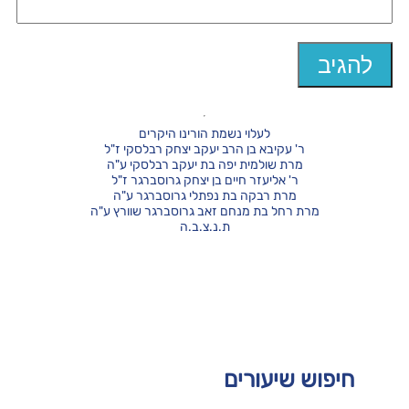
לעלוי נשמת הורינו היקרים
ר' עקיבא בן הרב יעקב יצחק רבלסקי ז"ל
מרת שולמית יפה בת יעקב רבלסקי ע"ה
ר' אליעזר חיים בן יצחק גרוסברגר ז"ל
מרת רבקה בת נפתלי גרוסברגר ע"ה
מרת רחל בת מנחם זאב גרוסברגר שוורץ ע"ה
ת.נ.צ.ב.ה
חיפוש שיעורים