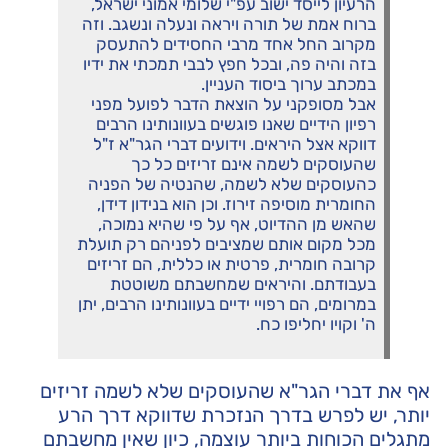
הרעיון לייסד ישוב עפ"י שלומי אמוני ישראל,
ברוח אמת של תורה ויראה ונעלה ונשגב. וזה
מקרוב החל אחד מרבי החסידים להתעסק
בזה והיה פה, ובכל חפץ לבבי תמכתי את ידיו
במכתב ערוך ביסוד העניין.
אבל מסופקני על הוצאת הדבר לפועל מפני
רפיון הידיים שאנו פוגשים בעוונותינו הרבים
דווקא אצל היראים. וידועים דברי הגר"א ז"ל
שהעוסקים לשמה אינם זריזים כל כך
כהעוסקים שלא לשמה, שהנטיה של הפניה
החומרית מוסיפה זירוז. וכן הוא בנידון דידן,
שהאש מן ההדיוט, אף על פי שהיא נמוכה,
מכל מקום אותם שמציבים לפניהם רק תועלת
קרובה חומרית, פרטית או כללית, הם זריזים
בעבודתם. והיראים שמחשבתם משוטטת
במרומים, הם רפויי ידיים בעוונותינו הרבים, יתן
ה' וקויו יחליפו כח.
אף את דברי הגר"א שהעוסקים שלא לשמה זריזים
יותר, יש לפרש בדרך הנזכרת שדווקא דרך הרע
מתגלים הכוחות ביותר עוצמה, כיון שאין מחשבתם