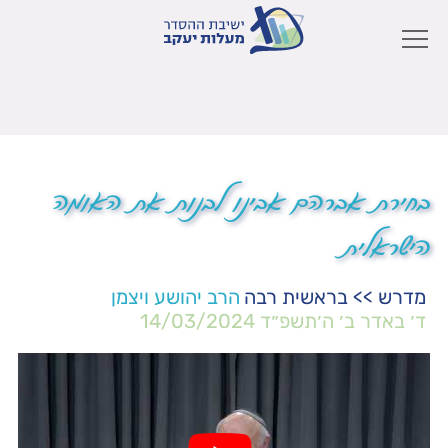
בחירת אברהם אבינו לבנות את האומה
הישראלית
מדרש
>>
בראשית רבה
הרב יהושע ויצמן
ד׳ באדר ב׳ ה׳תשפ״ד
14/03/2024