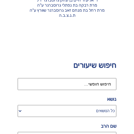
ר' אליעזר חיים בן יצחק גרוסברגר ז"ל
מרת רבקה בת נפתלי גרוסברגר ע"ה
מרת רחל בת מנחם זאב גרוסברגר שוורץ ע"ה
ת.נ.צ.ב.ה
חיפוש שיעורים
נושא
שם הרב