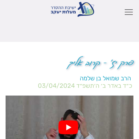
פרק יז' – קרוב אליך
הרב שמואל בן שלמה
כ״ד באדר ב׳ ה׳תשפ״ד
03/04/2024