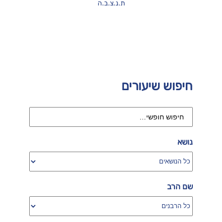
ת.נ.צ.ב.ה
חיפוש שיעורים
נושא
שם הרב