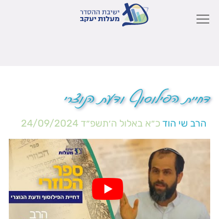
דחיית הפילוסוף ודעת הנוצרי
הרב שי הוד
כ״א באלול ה׳תשפ״ד
24/09/2024