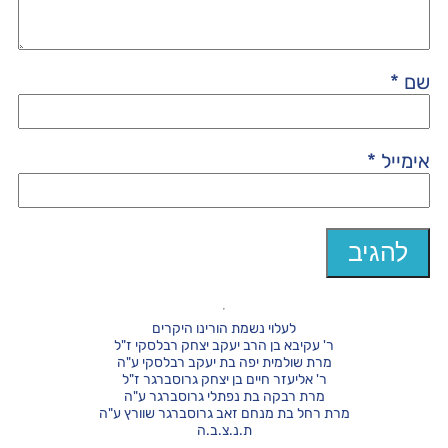
שם
*
אימייל
*
לעלוי נשמת הורינו היקרים
ר' עקיבא בן הרב יעקב יצחק רבלסקי ז"ל
מרת שולמית יפה בת יעקב רבלסקי ע"ה
ר' אליעזר חיים בן יצחק גרוסברגר ז"ל
מרת רבקה בת נפתלי גרוסברגר ע"ה
מרת רחל בת מנחם זאב גרוסברגר שוורץ ע"ה
ת.נ.צ.ב.ה