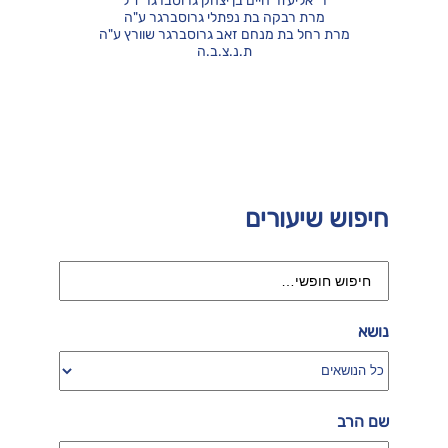
ר' אליעזר חיים בן יצחק גרוסברגר ז"ל
מרת רבקה בת נפתלי גרוסברגר ע"ה
מרת רחל בת מנחם זאב גרוסברגר שוורץ ע"ה
ת.נ.צ.ב.ה
חיפוש שיעורים
נושא
שם הרב