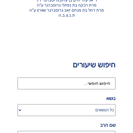
ר' אליעזר חיים בן יצחק גרוסברגר ז"ל
מרת רבקה בת נפתלי גרוסברגר ע"ה
מרת רחל בת מנחם זאב גרוסברגר שוורץ ע"ה
ת.נ.צ.ב.ה
חיפוש שיעורים
נושא
שם הרב