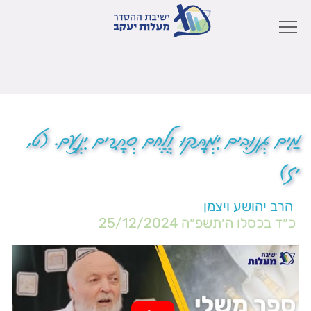
מַיִם גְּנוּבִים יִמְתָּקוּ וְלֶחֶם סְתָרִים יִנְעָם. (ט,
יז)
הרב יהושע ויצמן
כ״ד בכסלו ה׳תשפ״ה
25/12/2024