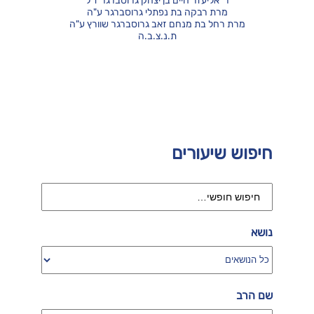
ר' אליעזר חיים בן יצחק גרוסברגר ז"ל
מרת רבקה בת נפתלי גרוסברגר ע"ה
מרת רחל בת מנחם זאב גרוסברגר שוורץ ע"ה
ת.נ.צ.ב.ה
חיפוש שיעורים
נושא
שם הרב