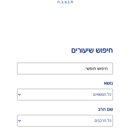
ת.נ.צ.ב.ה
חיפוש שיעורים
נושא
שם הרב