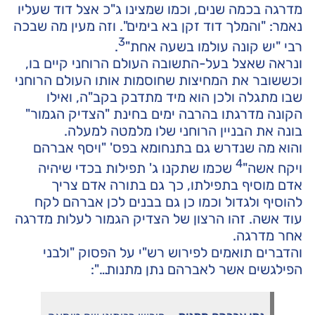
מדרגה בכמה שנים, וכמו שמצינו ג"כ אצל דוד שעליו
נאמר: "והמלך דוד זקן בא בימים". וזה מעין מה שבכה
3
רבי "יש קונה עולמו בשעה אחת"
.
ונראה שאצל בעל-התשובה העולם הרוחני קיים בו,
וכששובר את המחיצות שחוסמות אותו העולם הרוחני
שבו מתגלה ולכן הוא מיד מתדבק בקב"ה, ואילו
הקונה מדרגתו בהרבה ימים בחינת "הצדיק הגמור"
בונה את הבניין הרוחני שלו מלמטה למעלה.
והוא מה שנדרש גם בתנחומא בפס' "ויסף אברהם
4
ויקח אשה"
שכמו שתקנו ג' תפילות בכדי שיהיה
אדם מוסיף בתפילתו, כך גם בתורה אדם צריך
להוסיף ולגדול וכמו כן גם בבנים לכן אברהם לקח
עוד אשה. זהו הרצון של הצדיק הגמור לעלות מדרגה
אחר מדרגה.
והדברים תואמים לפירוש רש"י על הפסוק "ולבני
הפילגשים אשר לאברהם נתן מתנות…":