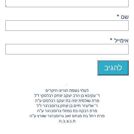
שם
*
אימייל
*
לעלוי נשמת הורינו היקרים
ר' עקיבא בן הרב יעקב יצחק רבלסקי ז"ל
מרת שולמית יפה בת יעקב רבלסקי ע"ה
ר' אליעזר חיים בן יצחק גרוסברגר ז"ל
מרת רבקה בת נפתלי גרוסברגר ע"ה
מרת רחל בת מנחם זאב גרוסברגר שוורץ ע"ה
ת.נ.צ.ב.ה