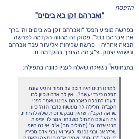
הדפסה
"ואברהם זקן בא בימים"
בפרשה מופיע הפס' "ואברהם זקן בא בימים וה' ברך
את אברהם בכל". פסוק זה מהווה הקדמה לפרשה
הבאה אחריה – פרשת שליחות אליעזר עבד אברהם
ונישואי יצחק. צ"ע מה הצורך בהקדמה זו.
1
בתנחומא
נשאלה שאלה לענין כוונה בתפילה:
ילמדנו רבינו היה רוכב על חמור והגיע עונת
תפלה כיצד יעשה?… אין לך אדם שכיון לבו
ודעתו לתפלה כאברהם אבינו שאמר לפני
הקב"ה 'חלילה לך מעשות כדבר הזה' כיון
שראה הקב"ה שהיה מבקש זכות שלא להחריב
את העולם התחיל משבחו ואמר לו 'יפיפית
מבני אדם וגו" (תהילים מה) א"ל: אי זה היופי
שלי? אני ובני נכנסין לעיר ואין בני אדם מכירין
בין האב לבן, מפני שהיה אדם חי מאה ומאתים