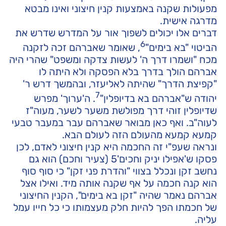
מפעולות שקנה באמצעות קנין חיצוני ואינו מבטא
מדרגה אישית.
דברים אלו יכולים לשפוך אור על המדרש שדרש את
6
הביטוי "בא בימים"
, שאומר שאברהם זכה לזקנה
מכח "ושמרו דרך ה' לעשות צדקה ומשפט" שהרי היה
אברהם הולך בדרך בלא הפסקה ולא היתה לו
"קפיצת הדרך" שהיתה לאליעזר, ובהמשך דרש ר'
7
יהודה ש"אברהם בא בדיופלין"
. ה'ערוך' מפרש
שדיופלין זוהי דרך מפולשת משער לשער, מעוה"ז
לעוה"ב. ואף כאן מבואר שאברהם עבר במעבר טבעי
קמעא קמעא מהעולם הזה לעולם הבא.
ונראה שעפ"י זה החכמה היא קנין חיצוני לאדם, לכן
פסקו ש'אפילו יניק וחכים'5 (צעיר וחכם) הוא גם
נחשב זקן ונכלל בצווי "והדרת פני זקן" כי סוף סוף
הוא קנה חכמה על אף שקנה אותה מיד. ואילו אצל
אברהם נאמר שהיה "זקן בא בימים", הקנין החיצוני
של חכמתו הפך להיות חלק מעצמותו כי כל חייו עמל
עליה.