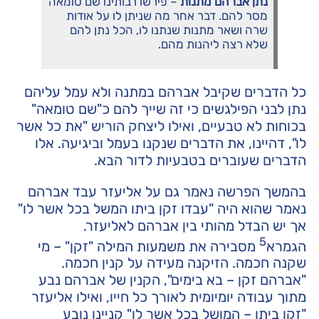
נתן אברהם מתנות
– פירשו רבותינו שם טומאה
מסר להם. דבר אחר מה שניתן לו על אודות
שרה ושאר מתנות שנתנו לו, הכל נתן להם
שלא רצה ליהנות מהם.
כל הדברים שקיבל אברהם במתנה ולא עמל עליהם
נתן לבני הפילגשים כי זה שייך להם כ"שם טומאה"
בכוחות לא טבעיים, ואילו ליצחק הוריש "את כל אשר
לו", דהיינו, את הדברים שנקנו בעמל וביגיעה. אלו
הדברים שעוברים בטבעיות לדור הבא.
בהמשך הפרשה נאמר גם על אליעזר עבד אברהם
נאמר שהוא היה "עבדו זקן ביתו המשל בכל אשר לו"
אך יש הבדל מהותי בין אברהם לאליעזר.
5
הגמרא
מסבירה את משמעות המילה "זקן" – מי
שקנה חכמה. הזיקנה מעידה על קנין חכמה.
"אברהם זקן – בא בימים", הקנין של אברהם נבע
מתוך עבודה יומיומית לאורך כל חייו, ואילו אליעזר
"זקן ביתו – המושל בכל אשר לו" קניינו נובע