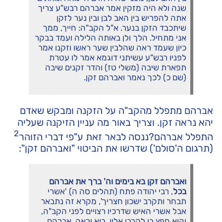
שנה ולא היה מזקין אמר אברהם רבש"ע צריך
אתה להפריש בין האב לבן ובין נער לזקן
שיתכבד הזקן בנער. א"ל הקב"ה: חייך, ממך
אני מתחיל. הלך ולן באותה הלילה ועמד בבקר
כיון שעמד ראה שהלבין שער ראשו וזקנו אמר
לפניו רבש"ע עשיתני דוגמא אמר לו עטרת
תפארת שיבה (משלי טז) והדר זקנים שיבה
(שם כ) לכך נאמר ואברהם זקן.
אברהם מתפלל מהקב"ה על הזקנה ומבקש שאדם
יהא נראה זקן. וצריך באור מה עניין הזיקנה שעליה
2
התפלל אברהם?ננסה לבאר זאת ע"פי דברי הזוהר
(תרגום ה'סולם') שדרשו את הביטוי "ואברהם זקן":
ואברהם זקן בא בימים וה' ברך את אברהם
בכל
, רבי יהודה פתח (תהלים סה ה) 'אשרי
תבחר ותקרב ישכון חצריך', מקרא זה נתבאר
אבל אשרי האיש שדרכיו רצויים לפני הקב"ה,
והוא חפץ בו לקרבו אליו. בוא וראה, אברהם