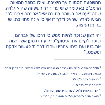
ההשפעה הסמויה אך היציבה. ואילו בספר המצוות
הרמב"ם בא לומר שיש עוד דרך השפעה שהיא גלויה,
שהטביעה את רשומה בתורה אצל אברהם אבינו לפני
הגיעו לארץ ישראל ודרך זו אף כי אינה מחוייבת, יש
בה מן המצוה.
יהי רצון שנזכה להיות ממשיכי דרכו של אברהם
ונזכה לקיים את הפסוק:"כי ידעתיו למען אשר יצוה
את בניו ואת ביתו אחריו ושמרו דרך ה' לעשות צדקה
ומשפט…"
1
חז"ל דרשו שבגיל שבעים אברהם הגיע לראשונה לארץ ישראל, וחזר לחרן, ובגיל
שבעים וחמש נעתר לציווי האלוקי לעלות לארץ ישראל.
2
בראשית רבה ל"ט, י"ד.
3
שיר השירים רבה ח', י'.
4
אורות הקודש ח"א, "פעולת הידיעות הסודיות".
5
משנה תורה לרמב"ם, הלכות תשובה, פ"י, הלכה ג'.