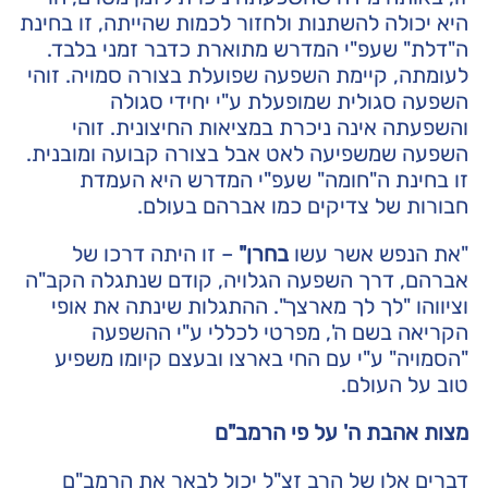
היא יכולה להשתנות ולחזור לכמות שהייתה, זו בחינת
ה"דלת" שעפ"י המדרש מתוארת כדבר זמני בלבד.
לעומתה, קיימת השפעה שפועלת בצורה סמויה. זוהי
השפעה סגולית שמופעלת ע"י יחידי סגולה
והשפעתה אינה ניכרת במציאות החיצונית. זוהי
השפעה שמשפיעה לאט אבל בצורה קבועה ומובנית.
זו בחינת ה"חומה" שעפ"י המדרש היא העמדת
חבורות של צדיקים כמו אברהם בעולם.
"את הנפש אשר עשו
בחרן"
– זו היתה דרכו של
אברהם, דרך השפעה הגלויה, קודם שנתגלה הקב"ה
וציווהו "לך לך מארצך". ההתגלות שינתה את אופי
הקריאה בשם ה', מפרטי לכללי ע"י ההשפעה
"הסמויה" ע"י עם החי בארצו ובעצם קיומו משפיע
טוב על העולם.
מצות אהבת ה' על פי הרמב"ם
דברים אלו של הרב זצ"ל יכול לבאר את הרמב"ם