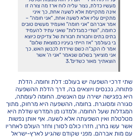
מעשיו כדלת, נצור עליה לוח ארז מה צורה זו
אינה מתקיימת אלא לשעה אחת, כך איני
מתקיים עליו אלא לשעה אחת, "אני חומה" –
אמר אברהם "אני חומה" ואעמיד מעשים טובים
כחומה, "ושדי כמגדלות" שאני עתיד להעמיד
בתים בתים וחבורות חבורות של צדיקים כיוצא
בי בעולמך "אז הייתי בעיניו כמוצאת שלום"
אמר לו הקב"ה כשם שירדת לכבשן האש, כך
אני מוציאך בשלום שנאמר "אני ה' אשר
הוצאתיך מאור כשדים".
3
שתי דרכי השפעה יש בעולם: דלת וחומה. הדלת
פתוחה, נכנסים ויוצאים בה, דרך הדלת ההשפעה
היא בפגישה ישירה עם האנשים. החומה לעומתה,
סגורה ומסוגרת. בחומה, ההשפעה היא מרחוק, מתוך
המגדלות שעל החומה. ולמדנו מן המדרש שדלת היא
מטלטלת ואין השפעתה אלא לשעה. אף אותן נפשות
אשר עשו בחרן, חזרו כולם לסורן וחזר העולם לאחריו
עם מות אברהם. מפני שקודם שהגיע לארץ-ישראל