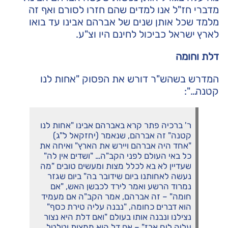
מדברי חז"ל אנו למדים שהם חזרו לסורם ואף זה
מלמד שכל אותן שנים של אברהם אבינו עד בואו
לארץ ישראל כביכול לחינם היו וצ"ע.
דלת וחומה
המדרש בשהש"ר דורש את הפסוק "אחות לנו
קטנה…":
ר' ברכיה פתר קרא באברהם אבינו "אחות לנו
קטנה" זה אברהם, שנאמר (יחזקאל ל"ג)
"אחד היה אברהם ויירש את הארץ" ואיחה את
כל באי העולם לפני הקב"ה… "ושדים אין לה"
שעדיין לא בא לכלל מצות ומעשים טובים "מה
נעשה לאחותנו ביום שידובר בה" ביום שגזר
נמרוד הרשע ואמר לירד לכבשן האש, "אם
חומה" – זה אברהם, אמר הקב"ה אם מעמיד
הוא דברים כחומה, "נבנה עליה טירת כסף"
נצילנו ונבנה אותו בעולם "ואם דלת היא נצור
עליה לוח ארז" – אם דל הוא ממצות וטלטל