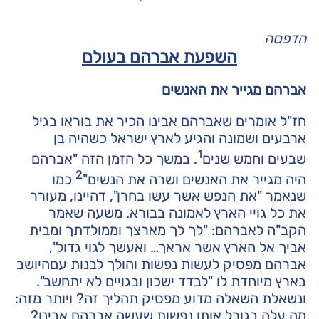
הדפסה
השפעת אברהם בעולם
אברהם מגייר את האנשים
חז"ל אומרים שאברהם אבינו הכיר את בוראו בגיל
ארבעים ושמונה והגיע לארץ ישראל כשהיה בן
1
שבעים וחמש שנים
. במשך כל הזמן הזה "אברהם
2
היה מגייר את האנשים ושרה את הנשים"
כמו
שנאמר "את הנפש אשר עשו בחרן", דהיינו, מעורר
את כל גויי הארץ לאמונה בבורא. משעה שאמר
הקב"ה לאברהם: "לך לך מארצך וממולדתך ומבית
אביך אל הארץ אשר אראך… ואעשך לגוי גדול",
אברהם מפסיק לעשות נפשות והולך לבנות עםהיושב
בארץ מיוחדת לו "לבדד ישכון ובגויים לא יתחשב".
ונשאלת השאלה מדוע מפסיק תהליך זה? ויותר מזה:
מה עלה בגורל אותן נפשות שעשה אברהם אבינו?