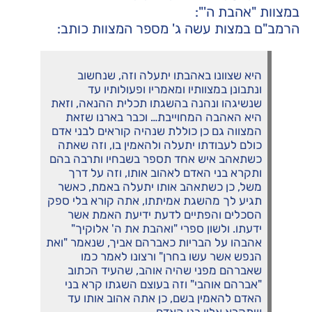
במצוות "אהבת ה'":
הרמב"ם במצות עשה ג' מספר המצוות כותב:
היא שצוונו באהבתו יתעלה וזה, שנחשוב
ונתבונן במצוותיו ומאמריו ופעולותיו עד
שנשיגהו ונהנה בהשגתו תכלית ההנאה, וזאת
היא האהבה המחוייבת… וכבר בארנו שזאת
המצווה גם כן כוללת שנהיה קוראים לבני אדם
כולם לעבודתו יתעלה ולהאמין בו, וזה שאתה
כשתאהב איש אחד תספר בשבחיו ותרבה בהם
ותקרא בני האדם לאהוב אותו, וזה על דרך
משל, כן כשתאהב אותו יתעלה באמת, כאשר
תגיע לך מהשגת אמיתתו, אתה קורא בלי ספק
הסכלים והפתיים לדעת ידיעת האמת אשר
ידעתו. ולשון ספרי "ואהבת את ה' אלוקיך"
אהבהו על הבריות כאברהם אביך, שנאמר "ואת
הנפש אשר עשו בחרן" ורצונו לאמר כמו
שאברהם מפני שהיה אוהב, שהעיד הכתוב
"אברהם אוהבי" וזה בעוצם השגתו קרא בני
האדם להאמין בשם, כן אתה אהוב אותו עד
שתקרא אליו בני האדם.