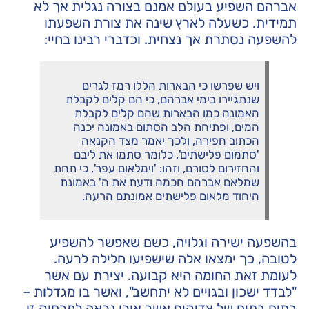
אברהם השפיע בעולם אמנם בצורה נגלית אך לא
תמידית. כשעלה לארץ שינה את צורת השפעתו
להשפעה נסתרת אך נצחית. וכדברי רבינו בחיי:
ויש שפרשו כי הבארות הללו רמז לגרים
שנתגיירו בימי אברהם, כי הם קלים לקבלת
האמונה כמו הבארות שהם קלים לקבלת
המים, ופתיחת הלב הסתום באמונה יכנה
הכתוב חפירה, ולכך יאמר מצד הקנאה
'סתמום פלישתים', כלומר סתמו את ליבם
והחזירום לסורם, וזהו: 'וימלאום עפר', כי תחת
שמלאם אברהם חכמה ודעת את ה' באמונת
היחוד מלאום פלישתים אמונתם הרעה.
בהשפעה ישירה וגלויה, כשם שאפשר להשפיע
לטובה, כך ימצאו אלה שישפיעו חלילה לרעה.
לעומת זאת החומה היא קבועה. יצירת עם אשר
"לבדד ישכון ובגויים לא יתחשב", ואשר בו מגדלות –
בתים בתים של צדיקים אשר אורן נראה למרחוק זו