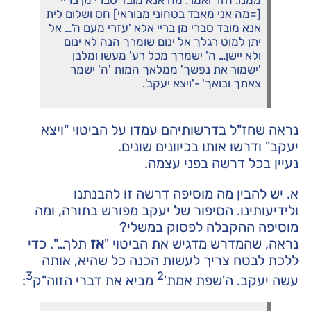
[=מה אני מאבד בטחוני מבוראי] חס ושלום לית
אנא מובד סברי מן בריי אלא 'עזרי מעם ה'… אל
יתן למוט רגלך אל ינום שומרך הנה לא ינום
ולא יישן… ה' ישמרך מכל רע' מעשו ומלבן
'ישמור את נפשך' ממלאך המות 'ה' ישמר
צאתך ובואך' -'ויצא יעקב'.
נראה שחז"ל בדרשותיהם עמדו על הביטוי "ויצא
יעקב" ודרשו אותו בכיוונים שונים.
נעיין בכל דרשה בפני עצמה.
א. יש להבין מה מוסיפה דרשה זו להבנתנו
ולידיעותינו. הסיפור של יעקב מפורש בתורה, ומה
מוסיפה ההקבלה לפסוק במשלי?
נראה, שהמדרש מדגיש את הביטוי "
אז
תלך…". כדי
ללכת לבטח צריך לעשות הכנה כל שהיא, אותה
3
2
עשה יעקב. ה'שפת אמת'
מביא את דברי הזוה"ק
: