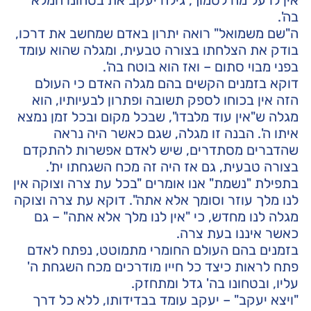
בה'.
ה"שם משמואל" רואה יתרון באדם שמחשב את דרכו,
בודק את הצלחתו בצורה טבעית, ומגלה שהוא עומד
בפני מבוי סתום – ואז הוא בוטח בה'.
דוקא בזמנים הקשים בהם מגלה האדם כי העולם
הזה אין בכוחו לספק תשובה ופתרון לבעיותיו, הוא
מגלה ש"אין עוד מלבדו", שבכל מקום ובכל זמן נמצא
איתו ה'. הבנה זו מגלה, שגם כאשר היה נראה
שהדברים מסתדרים, שיש לאדם אפשרות להתקדם
בצורה טבעית, גם אז היה זה מכח השגחתו ית'.
בתפילת "נשמת" אנו אומרים "בכל עת צרה וצוקה אין
לנו מלך עוזר וסומך אלא אתה". דוקא עת צרה וצוקה
מגלה לנו מחדש, כי "אין לנו מלך אלא אתה" – גם
כאשר איננו בעת צרה.
בזמנים בהם העולם החומרי מתמוטט, נפתח לאדם
פתח לראות כיצד כל חייו מודרכים מכח השגחת ה'
עליו, ובטחונו בה' גדל ומתחזק.
"ויצא יעקב" – יעקב עומד בבדידותו, ללא כל דרך