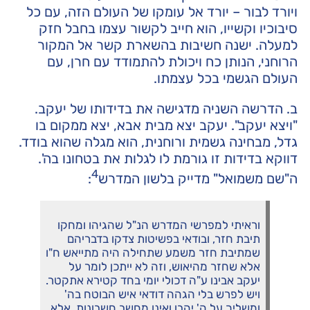
ויורד לבור – יורד אל עומקו של העולם הזה, עם כל
סיבוכיו וקשייו, הוא חייב לקשור עצמו בחבל חזק
למעלה. ישנה חשיבות בהשארת קשר אל המקור
הרוחני, הנותן כח ויכולת להתמודד עם חרן, עם
העולם הגשמי בכל עצמתו.
ב. הדרשה השניה מדגישה את בדידותו של יעקב.
"ויצא יעקב". יעקב יצא מבית אבא, יצא ממקום בו
גדל, מבחינה גשמית ורוחנית, הוא מגלה שהוא בודד.
דווקא בדידות זו גורמת לו לגלות את בטחונו בה'.
4
ה"שם משמואל" מדייק בלשון המדרש
:
וראיתי למפרשי המדרש הנ"ל שהגיהו ומחקו
תיבת חזר, ובודאי בפשיטות צדקו בדבריהם
שמתיבת חזר משמע שתחילה היה מתייאש ח"ו
אלא שחזר מהיאוש, וזה לא ייתכן לומר על
יעקב אבינו ע"ה דכולי יומי בחד קטירא אתקטר.
ויש לפרש בלי הגהה דודאי איש הבוטח בה'
ומשליך על ה' יהבו ואינו מחשב חשבונות, אלא