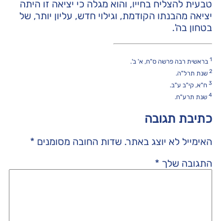
טבעית להצליח בחייו, והוא מגלה כי יציאה זו היתה
יציאה מהבנתו הקודמת, וגילוי חדש, עליון יותר, של
בטחון בה'.
1
בראשית רבה פרשה ס"ח, א' ב'.
2
שנת תרל"ה.
3
ח"א, קי"ב ע"ב.
4
שנת תרע"ח.
כתיבת תגובה
האימייל לא יוצג באתר.
שדות החובה מסומנים
*
התגובה שלך
*