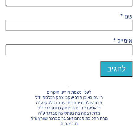
שם
*
אימייל
*
לעלוי נשמת הורינו היקרים
ר' עקיבא בן הרב יעקב יצחק רבלסקי ז"ל
מרת שולמית יפה בת יעקב רבלסקי ע"ה
ר' אליעזר חיים בן יצחק גרוסברגר ז"ל
מרת רבקה בת נפתלי גרוסברגר ע"ה
מרת רחל בת מנחם זאב גרוסברגר שוורץ ע"ה
ת.נ.צ.ב.ה