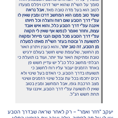
סומך על השי"ת שהוא יישר דרכו ויפלס מצעדו
לטוב הוא בעל מדה טובה מאד,
אבל נראה
שעוד טוב ממנו הוא המחשב דרכו ומבין שאין לו
עפ"י דרך הטבע שום רווח והצלה וכל חיותו
איננה עפ"י דרך הטבע כלל, והוא איש אובד
עצות, וחוזר ואומר לנפשו אף שאין לי תקווה
עפ"י דרך הטבע מכל מקום הנני מייחל ומקווה
לתשועת ה' ובוטח בעזר השי"ת מאתו למעלה
מן הטבע, זה טוב יותר
, והוא כענין ויתרון האור
מן החושך, שלעומת שיש חושך בעולם ירגיש
טובת ומתיקות האור עוד יותר, ועוד בו תועלת כי
הבלתי מחשב כלל כנ"ל יש עדיין חשש פן
באחד הזמנים יעבור עליו רוח לחשוב כי
תשועתו בדרך הטבע, כי האדם בעל שינוי ולא
רבים יחכמו בכל עת ובכל שינוי הזמנים ושינוי
מצב הרכבת גופו, אבל המחשב ומבין בטוב
שאין לו תשועה עפ"י דרך הטבע, איננו עוד
תחת חשש הנ"ל.
יעקב "חזר ואמר" – רק לאחר שראה שבדרך הטבע
אין לו על מה לסמוך, גילה יעקב את בטחונו המלא