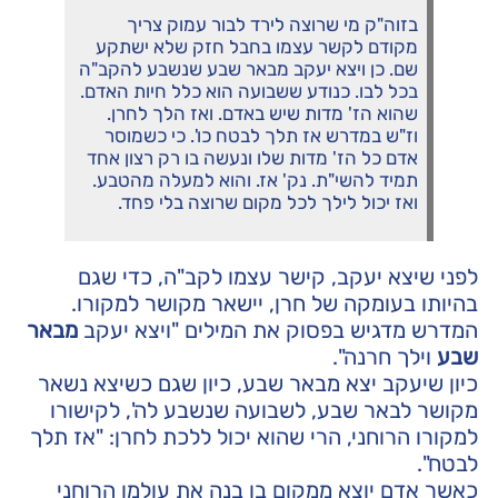
בזוה"ק מי שרוצה לירד לבור עמוק צריך
מקודם לקשר עצמו בחבל חזק שלא ישתקע
שם. כן ויצא יעקב מבאר שבע שנשבע להקב"ה
בכל לבו. כנודע ששבועה הוא כלל חיות האדם.
שהוא הז' מדות שיש באדם. ואז הלך לחרן.
וז"ש במדרש אז תלך לבטח כו'. כי כשמוסר
אדם כל הז' מדות שלו ונעשה בו רק רצון אחד
תמיד להשי"ת. נק' אז. והוא למעלה מהטבע.
ואז יכול לילך לכל מקום שרוצה בלי פחד.
לפני שיצא יעקב, קישר עצמו לקב"ה, כדי שגם
בהיותו בעומקה של חרן, יישאר מקושר למקורו.
המדרש מדגיש בפסוק את המילים "ויצא יעקב
מבאר
שבע
וילך חרנה".
כיון שיעקב יצא מבאר שבע, כיון שגם כשיצא נשאר
מקושר לבאר שבע, לשבועה שנשבע לה', לקישורו
למקורו הרוחני, הרי שהוא יכול ללכת לחרן: "אז תלך
לבטח".
כאשר אדם יוצא ממקום בו בנה את עולמו הרוחני