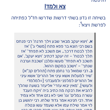
הדפסה
צא ולמד!
בשיחה זו נדון בשתי דרשות שדרשו חז"ל כפתיחה
1
לפרשת ויצא
:
א.
'ויצא יעקב מבאר שבע וילך חרנה' רבי פנחס
בשם רבי הונא בר פפא פתח (משלי ג') 'אז
תלך לבטח דרכך… אם תשכב לא תפחד' 'אז
תלך לבטח' – זה יעקב דכתיב 'ויצא יעקב', 'אם
תשכב לא תפחד' מעשו ומלבן 'ושכבת וערבה
שנתך' – 'וישכב במקום ההוא'.
ב.
רבי שמואל בר נחמן פתח (תהלים קכ"א)
'שיר למעלות אשא עיני אל ההרים' אשא עיני
אל ההורים למלפני ולמעבדני [=למלמדי
ולעושי], 'מאין יבוא עזרי' אליעזר בשעה שהלך
להביא את רבקה מה כתיב ביה 'ויקח העבד
עשרה גמלים' וגו' ואני לא נזם אחד ולא צמיד
אחד. רבי חנינא אמר גדוד שלחו. רבי יהושע בן
לוי אמר שילח עמו אלא שעמד עשו ונטלה
ממנו. חזר ואמר: מה אנא מובד סברי מן בריי