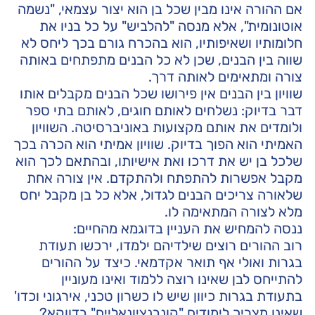
אם ההורה אינו מבין שכל בן הוא יצור עצמאי, "נשמה
אוטונומית", אלא מנסה "להלביש" על כל בניו את
חלומותיו ושאיפותיו, הוא בהכרח גורם בכך ליחס לא
שווה בין הבנים, שכן לא כל הבנים מתפתחים באותה
צורה ומתאימים לאותה דרך.
שוויון בין הבנים אין פירושו שכל הבנים מקבלים אותו
דבר בדיוק: נשלחים לאותם חוגים, לאותם בתי ספר
ולומדים את אותם מקצועות באוניברסיטה. השוויון
האמיתי הוא הפוך בדיוק. שוויון אמיתי הוא הכרה בכך
שלכל בן יש את דרכו ואת אישיותו, ובהתאם לכך הוא
מקבל אפשרות להתפתח ולהתקדם. אין צורה אחת
שלאורה צריכים הבנים לגדול, אלא כל בן מקבל יחס
מלא לצורה המתאימה לו.
ננסה להמחיש את העניין בדוגמא מהחיים:
רוב ההורים רוצים שילדיהם ילמדו, ירכשו תעודת
בגרות ואולי אף תואר אקדמאי. כיצד על ההורים
להתייחס לבן שאינו רוצה ללמוד ואינו מעוניין
בתעודת בגרות כיוון שיש לו כשרון טכני, אירגוני וכדו'
שאינו מצריך לימודים "קונבנציונאליים" בדווקא?