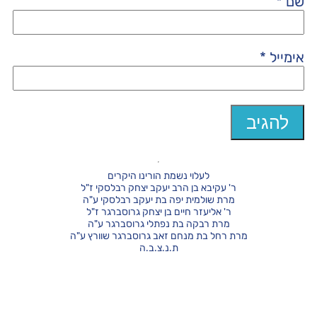
שם
*
אימייל
*
לעלוי נשמת הורינו היקרים
ר' עקיבא בן הרב יעקב יצחק רבלסקי ז"ל
מרת שולמית יפה בת יעקב רבלסקי ע"ה
ר' אליעזר חיים בן יצחק גרוסברגר ז"ל
מרת רבקה בת נפתלי גרוסברגר ע"ה
מרת רחל בת מנחם זאב גרוסברגר שוורץ ע"ה
ת.נ.צ.ב.ה