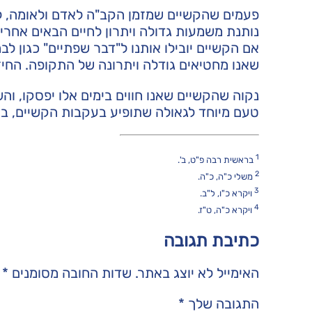
פעמים שהקשיים שמזמן הקב"ה לאדם ולאומה, לא
נותנת משמעות גדולה ויתרון לחיים הבאים אחרי
אם הקשיים יובילו אותנו ל"דבר שפתיים" כגון ל
שאנו מחטיאים גודלה ויתרונה של התקופה. החיזו
נקוה שהקשיים שאנו חווים בימים אלו יפסקו, והש
טעם מיוחד לגאולה שתופיע בעקבות הקשיים, בע
1
בראשית רבה פ"ט, ב'.
2
משלי כ"ה, כ"ה.
3
ויקרא כ"ו, ל"ב.
4
ויקרא כ"ה, ט"ז.
כתיבת תגובה
האימייל לא יוצג באתר.
שדות החובה מסומנים
*
התגובה שלך
*