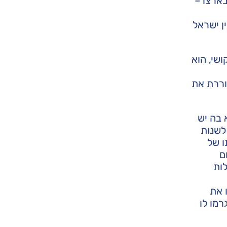
ארצו –
ן ישראל
שי, הוא
וררת את
 בה יש
לשנות
ו של
ם
לות
 את
רמו לו