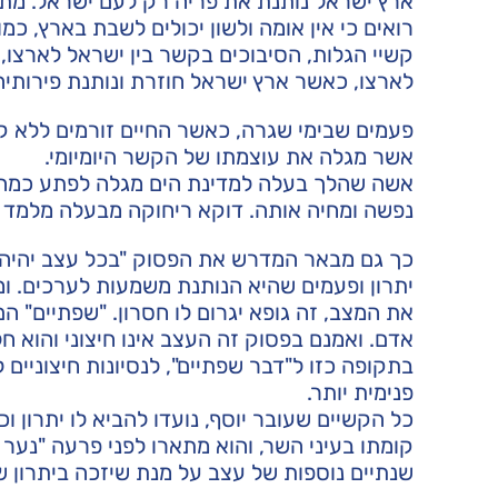
ארץ ישראל נותנת את פריה רק לעם ישראל. מתי
רואים כי אין אומה ולשון יכולים לשבת בארץ, כמ
קשיי הגלות, הסיבוכים בקשר בין ישראל לארצו,
לארצו, כאשר ארץ ישראל חוזרת ונותנת פירותיה 
פעמים שבימי שגרה, כאשר החיים זורמים ללא קש
אשר מגלה את עוצמתו של הקשר היומיומי.
אשה שהלך בעלה למדינת הים מגלה לפתע כמה כל
נפשה ומחיה אותה. דוקא ריחוקה מבעלה מלמד א
כך גם מבאר המדרש את הפסוק "בכל עצב יהיה מ
יתרון ופעמים שהיא הנותנת משמעות לערכים. ו
את המצב, זה גופא יגרום לו חסרון. "שפתיים" ה
אדם. ואמנם בפסוק זה העצב אינו חיצוני והוא ח
בתקופה כזו ל"דבר שפתיים", לנסיונות חיצוניים
פנימית יותר.
כל הקשיים שעובר יוסף, נועדו להביא לו יתרון
קומתו בעיני השר, והוא מתארו לפני פרעה "נער עב
שנתיים נוספות של עצב על מנת שיזכה ביתרון ש