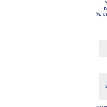
ם
ו של
ם