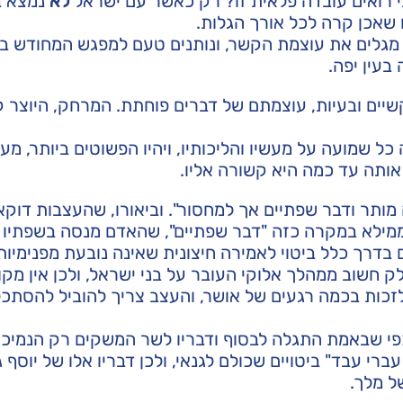
 רואים עובדה פלאית זו? רק כאשר עם ישראל
לא
נמצא ב
ו שאכן קרה לכל אורך הגלות.
 מגלים את עוצמת הקשר, ונותנים טעם למפגש המחודש בי
בעין יפה.
יים ובעיות, עוצמתם של דברים פוחתת. המרחק, היוצר קו
 שמועה על מעשיו והליכותיו, ויהיו הפשוטים ביותר, מע
ותה עד כמה היא קשורה אליו.
ותר ודבר שפתיים אך למחסור". וביאורו, שהעצבות דוקא
ממילא במקרה כזה "דבר שפתיים", שהאדם מנסה בשפתיו 
ם בדרך כלל ביטוי לאמירה חיצונית שאינה נובעת מפנימיות
לק חשוב ממהלך אלוקי העובר על בני ישראל, ולכן אין מקו
 לזכות בכמה רגעים של אושר, והעצב צריך להוביל להסתכ
 וכפי שבאמת התגלה לבסוף ודבריו לשר המשקים רק הנמיכו
רי עבד" ביטויים שכולם לגנאי, ולכן דבריו אלו של יוסף ג
ל מלך.