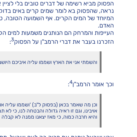
הפסוק מביא רשימה של דברים טובים בלי לציין 
נראה, שהפסוק בא לומר שמים קרים באים בדוקא 
המיוחד של המים הקרים. אף השמועה הטובה, ט
האדם.
העייפות והמרחק הם הנותנים משמעות למים הק
3
הזכרנו בעבר את דברי הרמב"ן על הפסוק
:
והשמתי אני את הארץ ושממו עליה איביכם היושב
4
וכך אומר הרמב"ן
:
וכן מה שאמר בכאן (בפסוק ל"ב) 'ושממו עליה א
אויבינו, וגם זו ראיה גדולה והבטחה לנו, כי ל
והיא חרבה כמוה, כי מאז יצאנו ממנה לא קבלה או