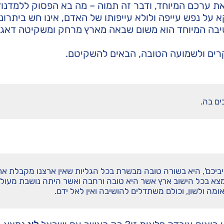
את ערכם המיוחד, ודבר זה תמוה – מה בא הפסוק ללמדנו?
על נפש עייפה ולולא עייפותו של האדם, אינו חש ביתרונ
יבה המיוחד הוא משום שבאה מארץ מרחק ומשקיטה דאגת
רים ולשמועה הטובה, הבאים להשקיטם.
ים בה.
ויביכם', היא בשורה טובה מבשרת בכל הגליות שאין ארצנו מקבלת את
א תמצא בכל הישוב ארץ אשר היא טובה ורחבה ואשר היתה נושבת מעול
מה ולשון, וכולם משתדלים להושיבה ואין לאל ידם.