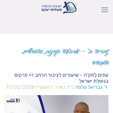
זכריה ב' – ארבעה קרנות והחרשים.
המודד
עִתִּים לַתּוֹרָה - שיעורים לציבור הרחב
>>
פרקים
בגאולת ישראל
ר' גבריאל מלמד
כ״ד באייר ה׳תשפ״ו
11/05/2026