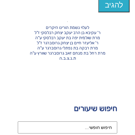
לעלוי נשמת הורינו היקרים
ר' עקיבא בן הרב יעקב יצחק רבלסקי ז"ל
מרת שולמית יפה בת יעקב רבלסקי ע"ה
ר' אליעזר חיים בן יצחק גרוסברגר ז"ל
מרת רבקה בת נפתלי גרוסברגר ע"ה
מרת רחל בת מנחם זאב גרוסברגר שוורץ ע"ה
ת.נ.צ.ב.ה
חיפוש שיעורים