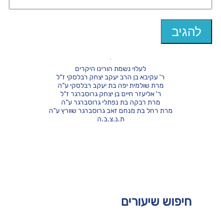
לעלוי נשמת הורינו היקרים
ר' עקיבא בן הרב יעקב יצחק רבלסקי ז"ל
מרת שולמית יפה בת יעקב רבלסקי ע"ה
ר' אליעזר חיים בן יצחק גרוסברגר ז"ל
מרת רבקה בת נפתלי גרוסברגר ע"ה
מרת רחל בת מנחם זאב גרוסברגר שוורץ ע"ה
ת.נ.צ.ב.ה
חיפוש שיעורים