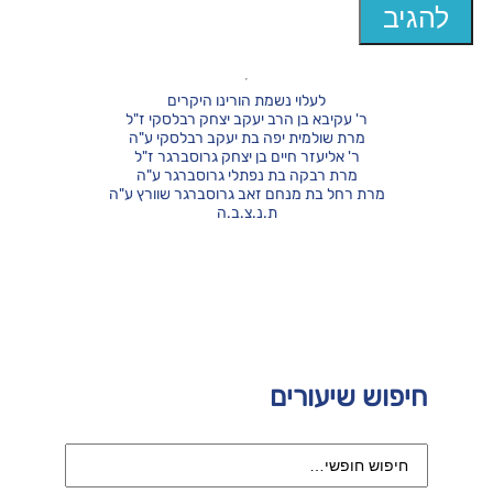
לעלוי נשמת הורינו היקרים
ר' עקיבא בן הרב יעקב יצחק רבלסקי ז"ל
מרת שולמית יפה בת יעקב רבלסקי ע"ה
ר' אליעזר חיים בן יצחק גרוסברגר ז"ל
מרת רבקה בת נפתלי גרוסברגר ע"ה
מרת רחל בת מנחם זאב גרוסברגר שוורץ ע"ה
ת.נ.צ.ב.ה
חיפוש שיעורים