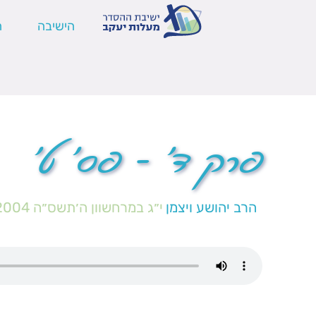
הישיבה
ה
פרק ד' – פס' ט'
הרב יהושע ויצמן
י״ג במרחשוון ה׳תשס״ה
2004