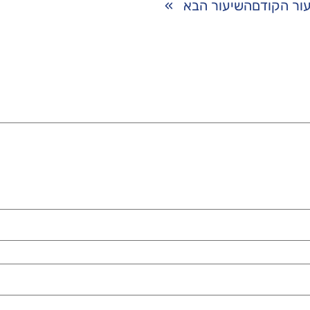
ור הקודם
השיעור הבא
»