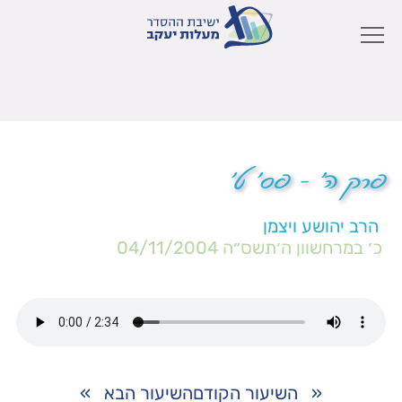
פרק ה' – פס' ט'
הרב יהושע ויצמן
כ׳ במרחשוון ה׳תשס״ה
04/11/2004
«
השיעור הקודם
השיעור הבא
»