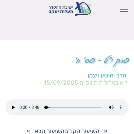
פרק י"ט – פס' ח'
הרב יהושע ויצמן
י״א באלול ה׳תשס״ה
15/09/2005
«
השיעור הקודם
השיעור הבא
»