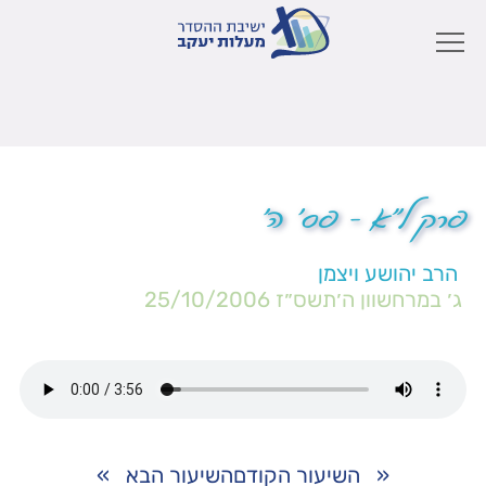
פרק ל"א – פס' ה'
הרב יהושע ויצמן
ג׳ במרחשוון ה׳תשס״ז
25/10/2006
«
השיעור הקודם
השיעור הבא
»