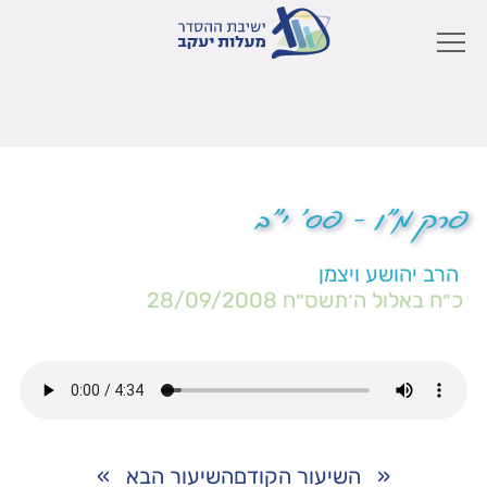
פרק מ"ו – פס' י"ב
הרב יהושע ויצמן
כ״ח באלול ה׳תשס״ח
28/09/2008
«
השיעור הקודם
השיעור הבא
»