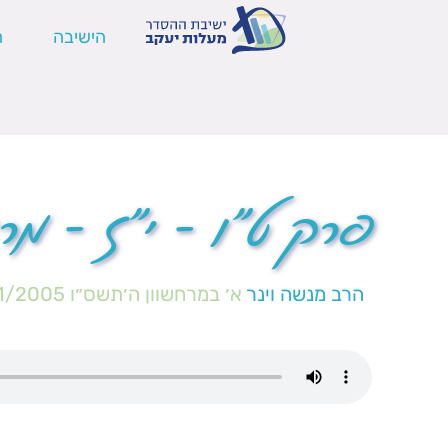
הישיבה
ה
פרק ט"ו – י"ז – מר
הרב מנשה וינר
א׳ במרחשוון ה׳תשס״ו
1/2005