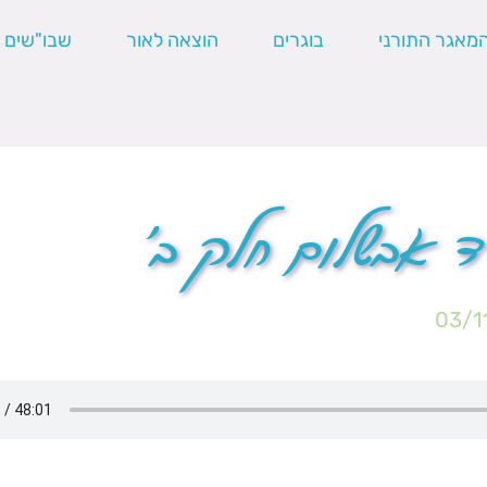
מאגר התורני
בוגרים
הוצאה לאור
שבו"שים
ד אבשלום חלק ב'
03/1