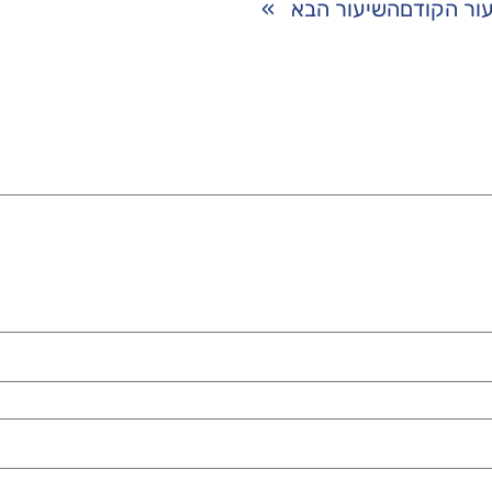
ור הקודם
השיעור הבא
»