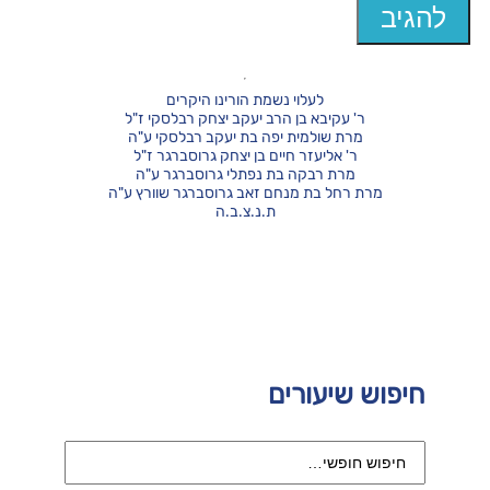
לעלוי נשמת הורינו היקרים
ר' עקיבא בן הרב יעקב יצחק רבלסקי ז"ל
מרת שולמית יפה בת יעקב רבלסקי ע"ה
ר' אליעזר חיים בן יצחק גרוסברגר ז"ל
מרת רבקה בת נפתלי גרוסברגר ע"ה
מרת רחל בת מנחם זאב גרוסברגר שוורץ ע"ה
ת.נ.צ.ב.ה
חיפוש שיעורים