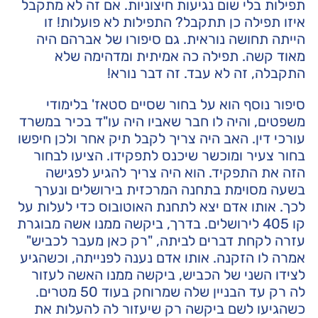
תפילות בלי שום נגיעות חיצוניות. אם זה לא מתקבל
איזו תפילה כן תתקבל? התפילות לא פועלות! זו
הייתה תחושה נוראית. גם סיפורו של אברהם היה
מאוד קשה. תפילה כה אמיתית ומדהימה שלא
התקבלה, זה לא עבד. זה דבר נורא!
סיפור נוסף הוא על בחור שסיים סטאז' בלימודי
משפטים, והיה לו חבר שאביו היה עו"ד בכיר במשרד
עורכי דין. האב היה צריך לקבל תיק אחר ולכן חיפשו
בחור צעיר ומוכשר שיכנס לתפקידו. הציעו לבחור
הזה את התפקיד. הוא היה צריך להגיע לפגישה
בשעה מסוימת בתחנה המרכזית בירושלים ונערך
לכך. אותו אדם יצא לתחנת האוטובוס כדי לעלות על
קו 405 לירושלים. בדרך, ביקשה ממנו אשה מבוגרת
עזרה לקחת דברים לביתה, "רק כאן מעבר לכביש"
אמרה לו הזקנה. אותו אדם נענה לפנייתה, וכשהגיע
לצידו השני של הכביש, ביקשה ממנו האשה לעזור
לה רק עד הבניין שלה שמרוחק בעוד 50 מטרים.
כשהגיעו לשם ביקשה רק שיעזור לה להעלות את