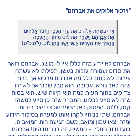
"ויזכור אלוקים את אברהם"
וַיְהִי בְּשַׁחֵת אֱלֹהִים אֶת עָרֵי הַכִּכָּר
וַיִּזְכֹּר אֱלֹהִים
אֶת אַבְרָהָם
וַיְשַׁלַּח אֶת לוֹט מִתּוֹךְ הַהֲפֵכָה
בַּהֲפֹךְ אֶת הֶעָרִים אֲשֶׁר יָשַׁב בָּהֵן לוֹט: (י"ט,כ"ט)
אברהם לא יודע מזה כלל! אין לו מושג. אברהם רואה
את סדום ועמורה עולות בעשן, תפילתו לא עשתה
פירות. לא כתוב כלל מה אברהם מרגיש אך ברור
שזה כאב נורא, אכזבה. הוא מבין שכנראה לא היו
צדיקים בתוך העיר. כמה הוא קיווה שיש. הוא בטוח
שזה לא סייע לכלום. התברר שזה כן סייע למשהו
קטן, ללוט. הפסוק כאן מספר שלוט ניצל בזכות
אברהם. שתי בנותיו לקחו אותו למערה בסיפור הידוע
ומזה יצאו עמון ומואב, משם הגיעה רות המואביה,
בועז ודוד המלך – המשיח. זה דבר מדהים! אברהם