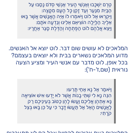
טֶרֶם יִשְׁכָּבוּ וְאַנְשֵׁי הָעִיר אַנְשֵׁי סְדֹם נָסַבּוּ עַל
הַבַּיִת מִנַּעַר וְעַד זָקֵן כָּל הָעָם מִקָּצֶה:
וַיִּקְרְאוּ אֶל לוֹט וַיֹּאמְרוּ לוֹ אַיֵּה הָאֲנָשִׁים אֲשֶׁר בָּאוּ
אֵלֶיךָ הַלָּיְלָה הוֹצִיאֵם אֵלֵינוּ וְנֵדְעָה אֹתָם:
וַיֵּצֵא אֲלֵהֶם לוֹט הַפֶּתְחָה וְהַדֶּלֶת סָגַר אַחֲרָיו:
המלאכים לא עושים שום דבר. לוט יוצא אל האנשים.
מדוע המלאכים נשארים בבית ולא יוצאים בעצמם?
בכל אופן, לוט מדבר עם אנשי העיר ומציע הצעה
נוראית (שם,ז'-ח'):
וַיֹּאמַר אַל נָא אַחַי תָּרֵעוּ:
הִנֵּה נָא לִי שְׁתֵּי בָנוֹת אֲשֶׁר לֹא יָדְעוּ אִישׁ אוֹצִיאָה
נָּא אֶתְהֶן אֲלֵיכֶם וַעֲשׂוּ לָהֶן כַּטּוֹב בְּעֵינֵיכֶם רַק
לָאֲנָשִׁים הָאֵל אַל תַּעֲשׂוּ דָבָר כִּי עַל כֵּן בָּאוּ בְּצֵל
קֹרָתִי: