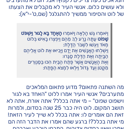
המלאכים כעת צריכים לקפוץ! אבל הם לא מתערבים
ולא עושים כלום. אנשי העיר לא מקבלים את הצעתו
של לוט והסיפור ממשיך להתגלגל (שם,ט'-י"א):
וַיֹּאמְרוּ גֶּשׁ הָלְאָה וַיֹּאמְרוּ
הָאֶחָד בָּא לָגוּר וַיִּשְׁפֹּט
שָׁפוֹט
עַתָּה נָרַע לְךָ מֵהֶם וַיִּפְצְרוּ בָאִישׁ בְּלוֹט
מְאֹד וַיִּגְּשׁוּ לִשְׁבֹּר הַדָּלֶת:
וַיִּשְׁלְחוּ הָאֲנָשִׁים אֶת יָדָם וַיָּבִיאוּ אֶת לוֹט אֲלֵיהֶם
הַבָּיְתָה וְאֶת הַדֶּלֶת סָגָרוּ:
וְאֶת הָאֲנָשִׁים אֲשֶׁר פֶּתַח הַבַּיִת הִכּוּ בַּסַּנְוֵרִים
מִקָּטֹן וְעַד גָּדוֹל וַיִּלְאוּ לִמְצֹא הַפָּתַח:
מה השתנה פתאום? מדוע פתאום המלאכים
מתערבים? אנשי העיר אמרו ללוט "האחד בא לגור
וישפוט שפוט" – מי אתה בכלל? אתה אורח, אתה לא
תושב המקום. לוט היה כבר 25 שנה בסדום, ולמרות
זאת הם אומרים לו: אתה בכלל לא שייך לעיר הזאת!
מי אתה בכלל?! ברגע שהם אמרו את הדבר הזה הם
אמרו שאין בסדום צדיקים. המבחן הוכרע ואברהם