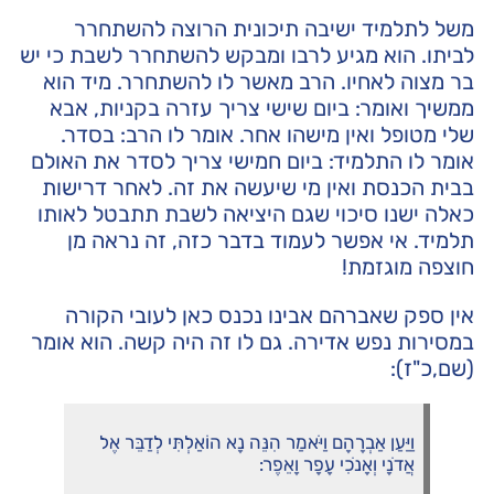
משל לתלמיד ישיבה תיכונית הרוצה להשתחרר
לביתו. הוא מגיע לרבו ומבקש להשתחרר לשבת כי יש
בר מצוה לאחיו. הרב מאשר לו להשתחרר. מיד הוא
ממשיך ואומר: ביום שישי צריך עזרה בקניות, אבא
שלי מטופל ואין מישהו אחר. אומר לו הרב: בסדר.
אומר לו התלמיד: ביום חמישי צריך לסדר את האולם
בבית הכנסת ואין מי שיעשה את זה. לאחר דרישות
כאלה ישנו סיכוי שגם היציאה לשבת תתבטל לאותו
תלמיד. אי אפשר לעמוד בדבר כזה, זה נראה מן
חוצפה מוגזמת!
אין ספק שאברהם אבינו נכנס כאן לעובי הקורה
במסירות נפש אדירה. גם לו זה היה קשה. הוא אומר
(שם,כ"ז):
וַיַּעַן אַבְרָהָם וַיֹּאמַר הִנֵּה נָא הוֹאַלְתִּי לְדַבֵּר אֶל
אֲדֹנָי וְאָנֹכִי עָפָר וָאֵפֶר: