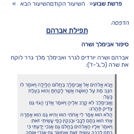
פרשת שבוע
«
השיעור הקודם
השיעור הבא
»
הדפסה
תפילת אברהם
סיפור אבימלך ושרה
אברהם ושרה יורדים לגרר ואבימלך מלך גרר לוקח
את שרה (כ',ג'-ז'):
וַיָּבֹא אֱלֹהִים אֶל אֲבִימֶלֶךְ בַּחֲלוֹם הַלָּיְלָה וַיֹּאמֶר לוֹ
הִנְּךָ מֵת עַל הָאִשָּׁה אֲשֶׁר לָקַחְתָּ וְהִוא בְּעֻלַת
בָּעַל:
וַאֲבִימֶלֶךְ לֹא קָרַב אֵלֶיהָ וַיֹּאמַר אֲדֹנָי הֲגוֹי גַּם
צַדִּיק תַּהֲרֹג:
הֲלֹא הוּא אָמַר לִי אֲחֹתִי הִוא וְהִיא גַם הִוא אָמְרָה
אָחִי הוּא בְּתָם לְבָבִי וּבְנִקְיֹן כַּפַּי עָשִׂיתִי זֹאת:
וַיֹּאמֶר אֵלָיו הָאֱלֹהִים בַּחֲלֹם גַּם אָנֹכִי יָדַעְתִּי כִּי
בְתָם לְבָבְךָ עָשִׂיתָ זֹּאת וָאֶחְשֹׂךְ גַּם אָנֹכִי אוֹתְךָ