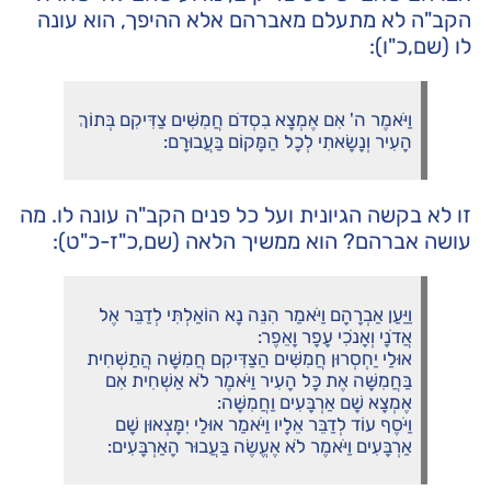
הקב"ה לא מתעלם מאברהם אלא ההיפך, הוא עונה
לו (שם,כ"ו):
וַיֹּאמֶר ה' אִם אֶמְצָא בִסְדֹם חֲמִשִּׁים צַדִּיקִם בְּתוֹךְ
הָעִיר וְנָשָׂאתִי לְכָל הַמָּקוֹם בַּעֲבוּרָם:
זו לא בקשה הגיונית ועל כל פנים הקב"ה עונה לו. מה
עושה אברהם? הוא ממשיך הלאה (שם,כ"ז-כ"ט):
וַיַּעַן אַבְרָהָם וַיֹּאמַר הִנֵּה נָא הוֹאַלְתִּי לְדַבֵּר אֶל
אֲדֹנָי וְאָנֹכִי עָפָר וָאֵפֶר:
אוּלַי יַחְסְרוּן חֲמִשִּׁים הַצַּדִּיקִם חֲמִשָּׁה הֲתַשְׁחִית
בַּחֲמִשָּׁה אֶת כָּל הָעִיר וַיֹּאמֶר לֹא אַשְׁחִית אִם
אֶמְצָא שָׁם אַרְבָּעִים וַחֲמִשָּׁה:
וַיֹּסֶף עוֹד לְדַבֵּר אֵלָיו וַיֹּאמַר אוּלַי יִמָּצְאוּן שָׁם
אַרְבָּעִים וַיֹּאמֶר לֹא אֶעֱשֶׂה בַּעֲבוּר הָאַרְבָּעִים: