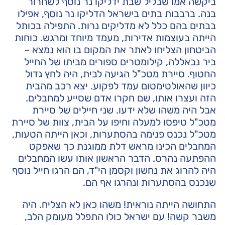
ביקשה אמו שבליל שבת ידליקו נר נוסף לשחרור
בנה. ברבבות בתים בישראל הדליקו נר נוסף, אפילו
בבתים בהם כלל לא מדליקים נרות. התפילה בכותל
הייתה בעוצמות אדירות, מעמד מיוחד ומרגש. כוחות
הביטחון הצליחו לאתר את המקום בו הוא נמצא –
ביר נבאללה, קילומטרים ספורים מביתו של החייל
החטוף. סיירת מטכ"ל הגיעה לבית, היה לחץ גדול
כיוון שהאולטימטום עמד לפקוע. יצא רכב מהבית
הזה ועצרו אותו, שם חקרו אדם שסייע למחבלים.
אבל היה משהו שלא ידעו. שני חיילים של סיירת
מטכ"ל טיפסו למעלה וחיפו על הבית, צוות של סיירת
מטכ"ל נכנס פנימה בהסתערות, וכאן הייתה הטעות,
המחבלים הכינו מראש דלת ממוגנת כך שאפקט
ההפתעה נהרס. הדבר הראשון אותו עשו המחבלים
היה להרוג את נחשון וקסמן הי"ד, הם הרגו חייל נוסף
שנכנס בהסתערות ונהרגו אף הם.
התחושה הייתה נוראית! משהו כאן לא הצליח. היה
משבר קשה! עם ישראל כולו התפלל מעומק הלב,