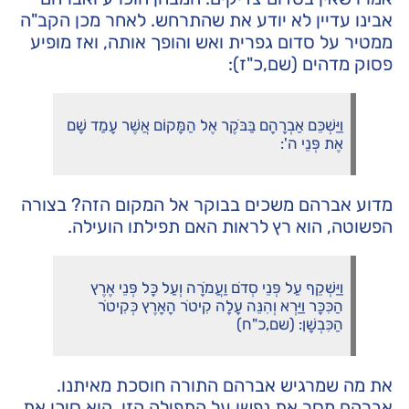
אבינו עדיין לא יודע את שהתרחש. לאחר מכן הקב"ה
ממטיר על סדום גפרית ואש והופך אותה, ואז מופיע
פסוק מדהים (שם,כ"ז):
וַיַּשְׁכֵּם אַבְרָהָם בַּבֹּקֶר אֶל הַמָּקוֹם אֲשֶׁר עָמַד שָׁם
אֶת פְּנֵי ה':
מדוע אברהם משכים בבוקר אל המקום הזה? בצורה
הפשוטה, הוא רץ לראות האם תפילתו הועילה.
וַיַּשְׁקֵף עַל פְּנֵי סְדֹם וַעֲמֹרָה וְעַל כָּל פְּנֵי אֶרֶץ
הַכִּכָּר וַיַּרְא וְהִנֵּה עָלָה קִיטֹר הָאָרֶץ כְּקִיטֹר
הַכִּבְשָׁן: (שם,כ"ח)
את מה שמרגיש אברהם התורה חוסכת מאיתנו.
אברהם מסר את נפשו על התפילה הזו, הוא סיכן את