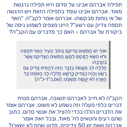
תפילת אברהם אבינו על סדום היא תפילה נרגשת
מאוד. אברהם אבינו עומד בתפילה הזאת ויש הרגשה
של אי נוחות מבקשתו. אברהם אומר לקב"ה: "האף
תספה צדיק עם רשע"? היינו מצפים לשמוע נימה של
ביקורת על אברהם – האם כך מדברים עם הקב"ה?
אוּלַי יֵשׁ חֲמִשִּׁים צַדִּיקִם בְּתוֹךְ הָעִיר הַאַף תִּסְפֶּה
וְלֹא תִשָּׂא לַמָּקוֹם לְמַעַן חֲמִשִּׁים הַצַּדִּיקִם אֲשֶׁר
בְּקִרְבָּהּ:
חָלִלָה לְּךָ מֵעֲשֹׂת כַּדָּבָר הַזֶּה לְהָמִית צַדִּיק עִם
רָשָׁע וְהָיָה כַצַּדִּיק כָּרָשָׁע חָלִלָה לָּךְ הֲשֹׁפֵט כָּל
הָאָרֶץ לֹא יַעֲשֶׂה מִשְׁפָּט: (שם,כ"ד-כ"ה)
הקב"ה לא חייב לאברהם תשובה. אברהם מטיח
דברים כלפי מעלה וזה נשמע לא פשוט. אברהם אומר
את הדברים הללו בכדי להציל את אנשי סדום. כתוב
שהם רעים וחטאים לה' מאוד, ובכל זאת אומר
אברהם שאם יש 50 צדיקים, מדוע שהם לא ישארו?