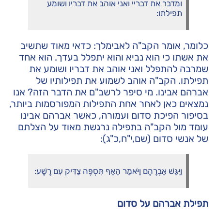
ומדבר את דבריי ואני אוהב את דבריו ושומע
תפילתו:
כלומר, אומר הקב"ה לאבימלך: כדאי מאוד שתשיב
את אשתו כי הוא נביא והוא יתפלל בעדך. הוא אחד
שמרבה להתפלל ואני אוהב את דבריו ושומע את
תפילתו. הקב"ה אוהב לשמוע את תפילותיו של
אברהם אבינו. מי סיפר לרשב"ם את הדבר הזה? אנו
נמצאים כאן לאחר אחת התפילות המפורסמות ביותר,
בסיפור הפיכת סדום ועמורה, כאשר אברהם אבינו
עומד מול הקב"ה בתפילה נרגשת מאוד על הצלתם
של אנשי סדום (שם,י"ח,כ"ג):
וַיִּגַּשׁ אַבְרָהָם וַיֹּאמַר הַאַף תִּסְפֶּה צַדִּיק עִם רָשָׁע:
תפילת אברהם על סדום