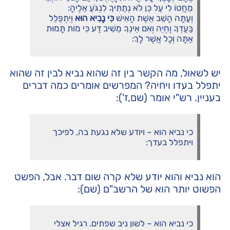
מֵחֲטוֹ לִי עַל כֵּן לֹא נְתַתִּיךָ לִנְגֹּעַ אֵלֶיהָ:
וְעַתָּה הָשֵׁב אֵשֶׁת הָאִישׁ
כִּי נָבִיא הוּא
וְיִתְפַּלֵּל
בַּעַדְךָ וֶחְיֵה וְאִם אֵינְךָ מֵשִׁיב דַּע כִּי מוֹת תָּמוּת
אַתָּה וְכָל אֲשֶׁר לָךְ:
יש לשאול, מה הקשר בין זה שהוא נביא לבין זה שהוא
יתפלל בעדו ויחיה? המפרשים אומרים כמה דברים
בעניין. רש"י אומר (שם,ז'):
כי נביא הוא – ויודע שלא נגעת בה, לפיכך
ויתפלל בעדך:
הוא נביא והוא יודע שלא קרה שום דבר. אבל, הפשט
הפשוט יותר הוא של הרשב"ם (שם):
כי נביא הוא – לשון ניב שפתים. רגיל אצלי