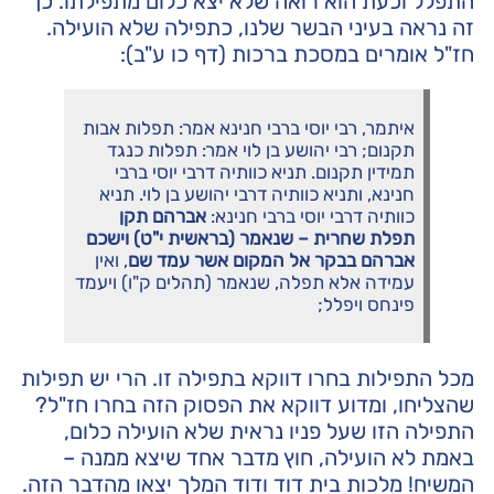
התפלל וכעת הוא רואה שלא יצא כלום מתפילתו. כך
זה נראה בעיני הבשר שלנו, כתפילה שלא הועילה.
חז"ל אומרים במסכת ברכות (דף כו ע"ב):
איתמר, רבי יוסי ברבי חנינא אמר: תפלות אבות
תקנום; רבי יהושע בן לוי אמר: תפלות כנגד
תמידין תקנום. תניא כוותיה דרבי יוסי ברבי
חנינא, ותניא כוותיה דרבי יהושע בן לוי. תניא
כוותיה דרבי יוסי ברבי חנינא:
אברהם תקן
תפלת שחרית – שנאמר (בראשית י"ט) וישכם
אברהם בבקר אל המקום אשר עמד שם
, ואין
עמידה אלא תפלה, שנאמר (תהלים ק"ו) ויעמד
פינחס ויפלל;
מכל התפילות בחרו דווקא בתפילה זו. הרי יש תפילות
שהצליחו, ומדוע דווקא את הפסוק הזה בחרו חז"ל?
התפילה הזו שעל פניו נראית שלא הועילה כלום,
באמת לא הועילה, חוץ מדבר אחד שיצא ממנה –
המשיח! מלכות בית דוד ודוד המלך יצאו מהדבר הזה.