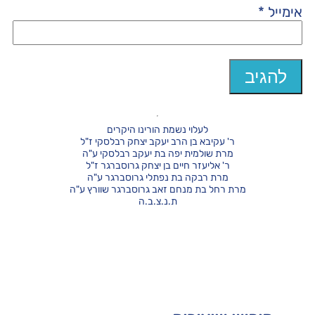
אימייל
*
לעלוי נשמת הורינו היקרים
ר' עקיבא בן הרב יעקב יצחק רבלסקי ז"ל
מרת שולמית יפה בת יעקב רבלסקי ע"ה
ר' אליעזר חיים בן יצחק גרוסברגר ז"ל
מרת רבקה בת נפתלי גרוסברגר ע"ה
מרת רחל בת מנחם זאב גרוסברגר שוורץ ע"ה
ת.נ.צ.ב.ה