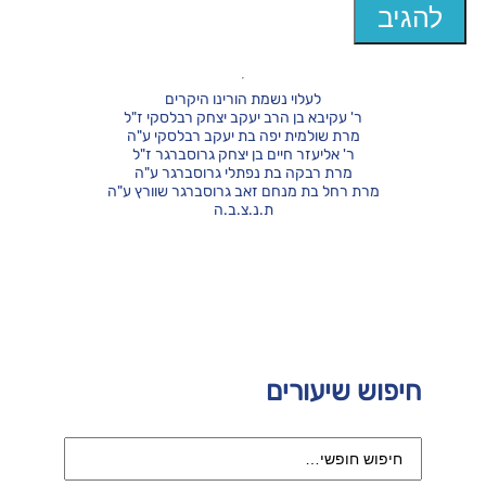
לעלוי נשמת הורינו היקרים
ר' עקיבא בן הרב יעקב יצחק רבלסקי ז"ל
מרת שולמית יפה בת יעקב רבלסקי ע"ה
ר' אליעזר חיים בן יצחק גרוסברגר ז"ל
מרת רבקה בת נפתלי גרוסברגר ע"ה
מרת רחל בת מנחם זאב גרוסברגר שוורץ ע"ה
ת.נ.צ.ב.ה
חיפוש שיעורים