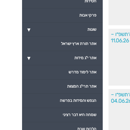
חסידות
פרקי אבות
▾
שונות
ה׳תשפ״ו –
11.06.26
אתר תורת ארץ ישראל
▾
אתר י"ג מידות
אתר לימוד מדרש
אתר תרי"ג המצוות
ה׳תשפ״ו –
04.06.2
הנפש והמידות בפרשה
שמחה היא דבר רציני
הלכות שבת