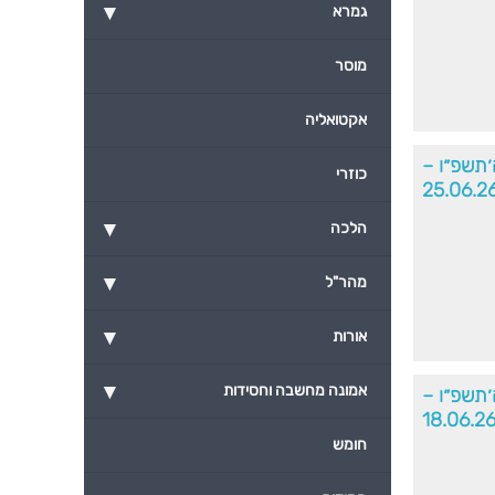
▾
גמרא
מוסר
אקטואליה
׳תשפ״ו –
כוזרי
25.06.2
▾
הלכה
▾
מהר"ל
▾
אורות
▾
אמונה מחשבה וחסידות
׳תשפ״ו –
18.06.2
חומש