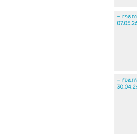
׳תשפ״ו –
07.05.2
׳תשפ״ו –
30.04.2