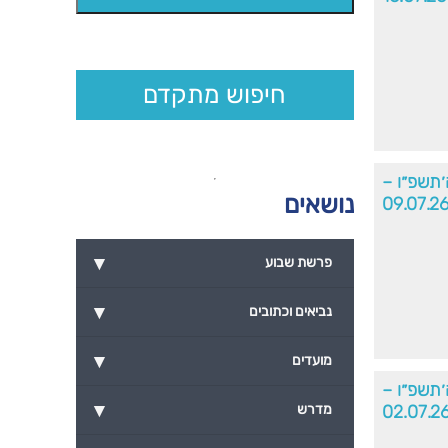
חיפוש מתקדם
׳תשפ״ו –
נושאים
09.07.2
▾
פרשת שבוע
▾
נביאים וכתובים
▾
מועדים
׳תשפ״ו –
▾
02.07.2
מדרש